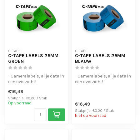
C-TAPE
C-TAPE
C-TAPE LABELS 25MM
C-TAPE LABELS 25MM
GROEN
BLAUW
- Cameralabels, al je data in
- Cameralabels, al je data in
een overzicht!
een overzicht!
- Laat geen lijmresten
- Laat geen lijmresten
€16,49
achter bij ...
achter bij ...
Stukprijs: €0,20 / Stuk
Op voorraad
€16,49
Stukprijs: €0,20 / Stuk
Niet op voorraad