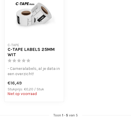
C-TAPE
C-TAPE LABELS 25MM
WIT
- Cameralabels, al je data in
een overzicht!
- Laat geen lijmresten
€16,49
achter bij ...
Stukprijs: €0,20 / Stuk
Niet op voorraad
Toon
1
-
5
van 5