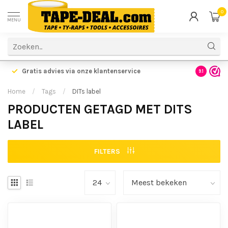
0
MENU
Gratis advies via onze klantenservice
9.1
Home
/
Tags
/
DITs label
PRODUCTEN GETAGD MET DITS
LABEL
FILTERS