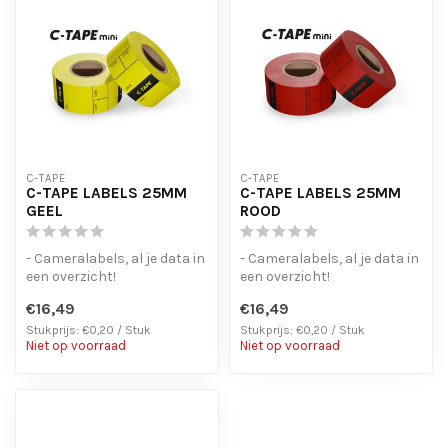
C-TAPE
C-TAPE
C-TAPE LABELS 25MM
C-TAPE LABELS 25MM
GEEL
ROOD
- Cameralabels, al je data in
- Cameralabels, al je data in
een overzicht!
een overzicht!
- Laat geen lijmresten
- Laat geen lijmresten
€16,49
€16,49
achter bij ...
achter bij ...
Stukprijs: €0,20 / Stuk
Stukprijs: €0,20 / Stuk
Niet op voorraad
Niet op voorraad