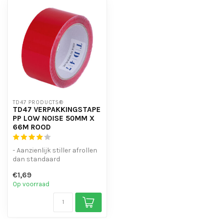
TD47 PRODUCTS®
TD47 VERPAKKINGSTAPE
PP LOW NOISE 50MM X
66M ROOD
- Aanzienlijk stiller afrollen
dan standaard
verpakkingstape
€1,69
- Goede kleefkrach...
Op voorraad