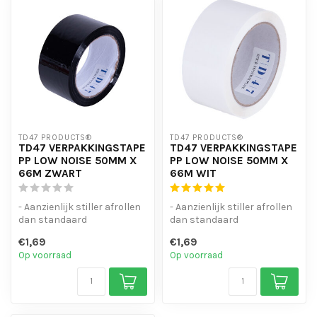
TD47 PRODUCTS®
TD47 PRODUCTS®
TD47 VERPAKKINGSTAPE
TD47 VERPAKKINGSTAPE
PP LOW NOISE 50MM X
PP LOW NOISE 50MM X
66M ZWART
66M WIT
- Aanzienlijk stiller afrollen
- Aanzienlijk stiller afrollen
dan standaard
dan standaard
verpakkingstape
verpakkingstape
€1,69
€1,69
- Goede kleefkrach...
- Goede kleefkrach...
Op voorraad
Op voorraad