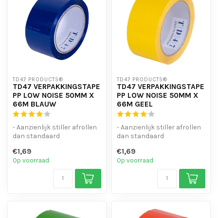
TD47 PRODUCTS®
TD47 PRODUCTS®
TD47 VERPAKKINGSTAPE
TD47 VERPAKKINGSTAPE
PP LOW NOISE 50MM X
PP LOW NOISE 50MM X
66M BLAUW
66M GEEL
- Aanzienlijk stiller afrollen
- Aanzienlijk stiller afrollen
dan standaard
dan standaard
verpakkingstape
verpakkingstape
€1,69
€1,69
- Goede kleefkrach...
- Goede kleefkrach...
Op voorraad
Op voorraad