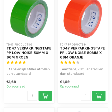
TD47 PRODUCTS®
TD47 PRODUCTS®
TD47 VERPAKKINGSTAPE
TD47 VERPAKKINGSTAPE
PP LOW NOISE 50MM X
PP LOW NOISE 50MM X
66M GROEN
66M ORANJE
- Aanzienlijk stiller afrollen
- Aanzienlijk stiller afrollen
dan standaard
dan standaard
verpakkingstape
verpakkingstape
€1,69
€1,69
- Goede kleefkrach...
- Goede kleefkrach...
Op voorraad
Op voorraad