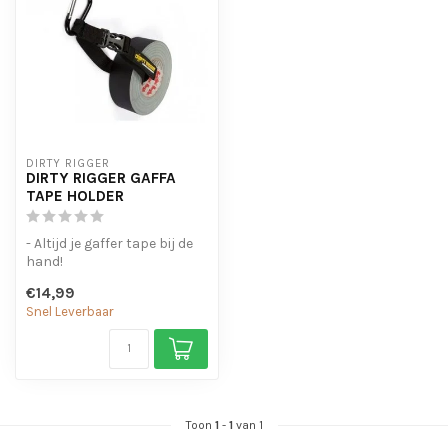
DIRTY RIGGER
DIRTY RIGGER GAFFA
TAPE HOLDER
- Altijd je gaffer tape bij de
hand!
- Voor Max. 3 rollen 50mm
€14,99
Tape.
Snel Leverbaar
- Officia...
Toon
1
-
1
van 1