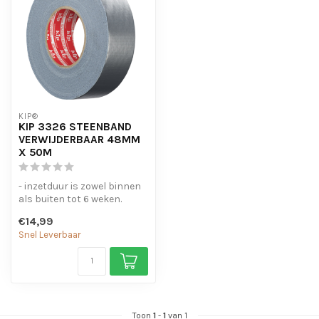
KIP®
KIP 3326 STEENBAND
VERWIJDERBAAR 48MM
X 50M
- inzetduur is zowel binnen
als buiten tot 6 weken.
- PE-gelamineerd,
€14,99
Waterafst...
Snel Leverbaar
Toon
1
-
1
van 1