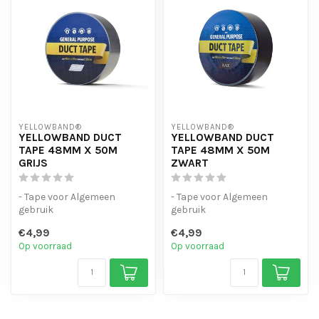
YELLOWBAND®
YELLOWBAND®
YELLOWBAND DUCT
YELLOWBAND DUCT
TAPE 48MM X 50M
TAPE 48MM X 50M
GRIJS
ZWART
- Tape voor Algemeen
- Tape voor Algemeen
gebruik
gebruik
- Waterbestendig, extra
- Waterbestendig, extra
€4,99
€4,99
sterk.
sterk.
Op voorraad
Op voorraad
- Diverse kleuren...
- Diverse kleuren...