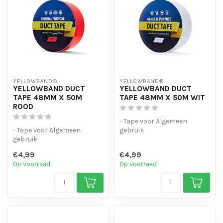
YELLOWBAND®
YELLOWBAND®
YELLOWBAND DUCT
YELLOWBAND DUCT
TAPE 48MM X 50M
TAPE 48MM X 50M WIT
ROOD
- Tape voor Algemeen
- Tape voor Algemeen
gebruik
gebruik
- Waterbestendig, extra
- Waterbestendig, extra
sterk.
€4,99
€4,99
sterk.
- Diverse kleuren...
Op voorraad
Op voorraad
- Diverse kleuren...