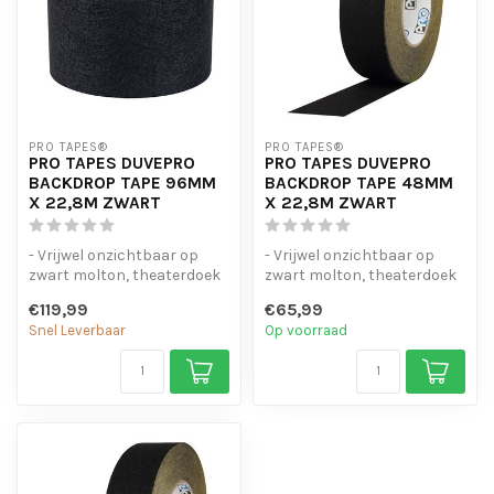
PRO TAPES®
PRO TAPES®
PRO TAPES DUVEPRO
PRO TAPES DUVEPRO
BACKDROP TAPE 96MM
BACKDROP TAPE 48MM
X 22,8M ZWART
X 22,8M ZWART
- Vrijwel onzichtbaar op
- Vrijwel onzichtbaar op
zwart molton, theaterdoek
zwart molton, theaterdoek
en Duvetyne
en Duvetyne
€119,99
€65,99
- Herstelt snel ...
- Herstelt snel ...
Snel Leverbaar
Op voorraad