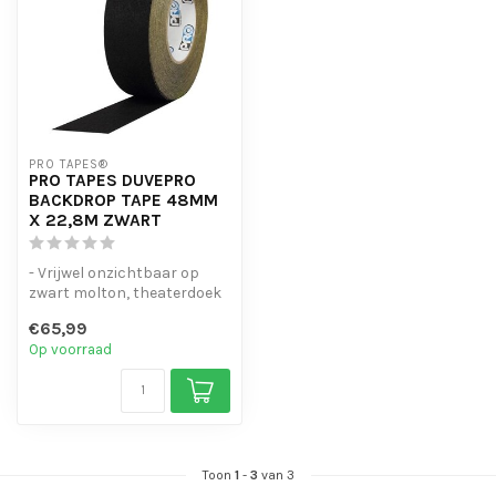
PRO TAPES®
PRO TAPES DUVEPRO
BACKDROP TAPE 48MM
X 22,8M ZWART
- Vrijwel onzichtbaar op
zwart molton, theaterdoek
en Duvetyne
€65,99
- Herstelt snel ...
Op voorraad
Toon
1
-
3
van 3