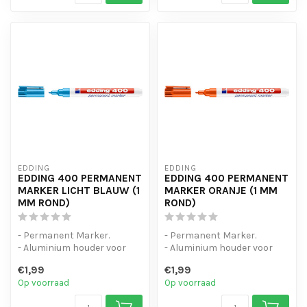
EDDING
EDDING
EDDING 400 PERMANENT
EDDING 400 PERMANENT
MARKER LICHT BLAUW (1
MARKER ORANJE (1 MM
MM ROND)
ROND)
- Permanent Marker.
- Permanent Marker.
- Aluminium houder voor
- Aluminium houder voor
intensief gebruik.
intensief gebruik.
€1,99
€1,99
- Zelfs natte e...
- Zelfs natte e...
Op voorraad
Op voorraad