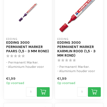
EDDING
EDDING
EDDING 3000
EDDING 3000
PERMANENT MARKER
PERMANENT MARKER
PAARS (1,5 - 3 MM ROND)
KARMIJN ROOD (1,5 - 3
MM ROND)
- Permanent Marker.
- Aluminium houder voor
- Permanent Marker.
intensief gebruik.
- Aluminium houder voor
- Zelfs natte e...
intensief gebruik.
€1,99
€1,99
- Zelfs natte e...
Op voorraad
Op voorraad