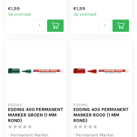
intensief gebruik.
intensief gebruik.
€1,99
€1,99
- Zelfs natte e...
- Zelfs natte e...
Op voorraad
Op voorraad
EDDING
EDDING
EDDING 400 PERMANENT
EDDING 400 PERMANENT
MARKER GROEN (1 MM
MARKER ROOD (1 MM
ROND)
ROND)
- Permanent Marker.
- Permanent Marker.