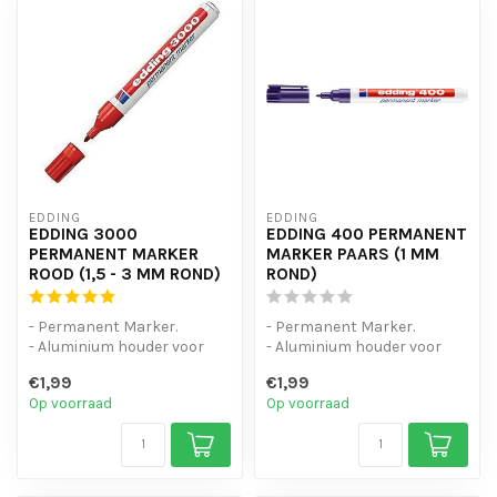
EDDING
EDDING
EDDING 3000
EDDING 400 PERMANENT
PERMANENT MARKER
MARKER PAARS (1 MM
ROOD (1,5 - 3 MM ROND)
ROND)
- Permanent Marker.
- Permanent Marker.
- Aluminium houder voor
- Aluminium houder voor
intensief gebruik.
intensief gebruik.
€1,99
€1,99
- Zelfs natte e...
- Zelfs natte e...
Op voorraad
Op voorraad