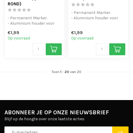
ROND)
- Permanent Marker.
- Permanent Marker.
- Aluminium houder voor
- Aluminium houder voor
intensief gebruik.
intensief gebruik.
- Zelfs natte e...
€1,99
€1,99
- Zelfs natte e...
Op voorraad
Op voorraad
Toon
1
-
20
van 20
ABONNEER JE OP ONZE NIEUWSBRIEF
Blijf op de hoogte over onze laatste acties