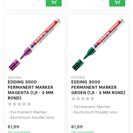
EDDING
EDDING
EDDING 3000
EDDING 3000
PERMANENT MARKER
PERMANENT MARKER
MAGENTA (1,5 - 3 MM
GROEN (1,5 - 3 MM ROND)
ROND)
- Permanent Marker.
- Permanent Marker.
- Aluminium houder voor
- Aluminium houder voor
intensief gebruik.
intensief gebruik.
- Zelfs natte e...
€1,99
€1,99
- Zelfs natte e...
Op voorraad
Op voorraad