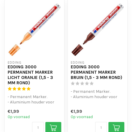
EDDING
EDDING
EDDING 3000
EDDING 3000
PERMANENT MARKER
PERMANENT MARKER
LICHT ORANJE (1,5 - 3
BRUIN (1,5 - 3 MM ROND)
MM ROND)
- Permanent Marker.
- Permanent Marker.
- Aluminium houder voor
- Aluminium houder voor
intensief gebruik.
intensief gebruik.
- Zelfs natte e...
€1,99
€1,99
- Zelfs natte e...
Op voorraad
Op voorraad