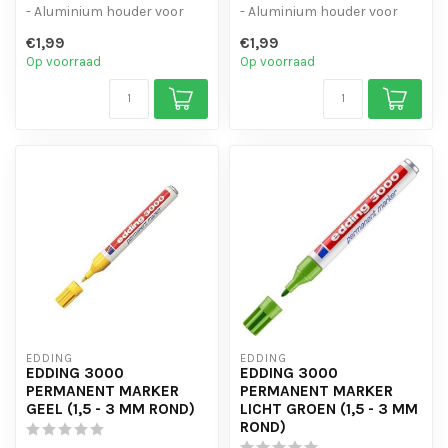
- Aluminium houder voor
- Aluminium houder voor
intensief gebruik.
intensief gebruik.
€1,99
€1,99
- Zelfs natte e...
- Zelfs natte e...
Op voorraad
Op voorraad
EDDING
EDDING
EDDING 3000
EDDING 3000
PERMANENT MARKER
PERMANENT MARKER
GEEL (1,5 - 3 MM ROND)
LICHT GROEN (1,5 - 3 MM
ROND)