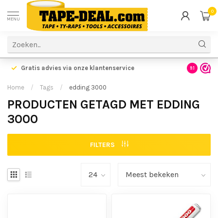
0
MENU
ending vanaf €99,- NL BE
| €150,- DE
Gratis advies via onze klant
9.1
Home
/
Tags
/
edding 3000
PRODUCTEN GETAGD MET EDDING
3000
FILTERS