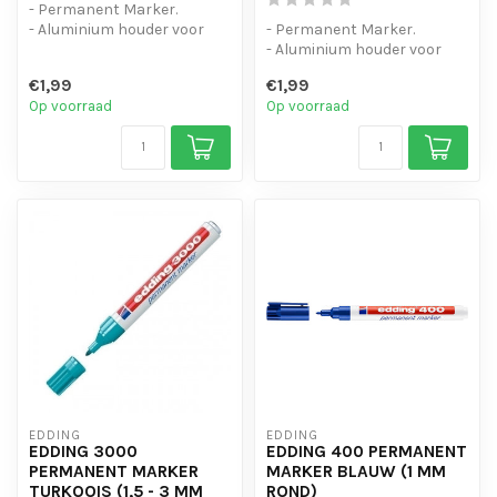
- Permanent Marker.
- Aluminium houder voor
- Permanent Marker.
intensief gebruik.
- Aluminium houder voor
- Zelfs natte e...
intensief gebruik.
€1,99
€1,99
- Zelfs natte e...
Op voorraad
Op voorraad
EDDING
EDDING
EDDING 3000
EDDING 400 PERMANENT
PERMANENT MARKER
MARKER BLAUW (1 MM
TURKOOIS (1,5 - 3 MM
ROND)