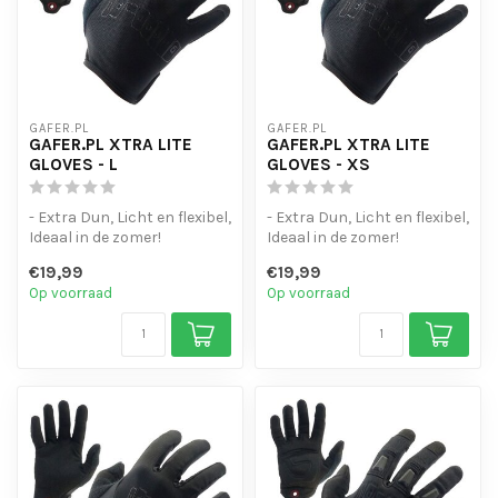
GAFER.PL
GAFER.PL
GAFER.PL XTRA LITE
GAFER.PL XTRA LITE
GLOVES - L
GLOVES - XS
- Extra Dun, Licht en flexibel,
- Extra Dun, Licht en flexibel,
Ideaal in de zomer!
Ideaal in de zomer!
- Touchscreen-gevoelige
- Touchscreen-gevoelige
€19,99
€19,99
vin...
vin...
Op voorraad
Op voorraad