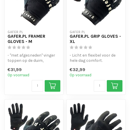
GAFER.PL
GAFER.PL
GAFER.PL FRAMER
GAFER.PL GRIP GLOVES -
GLOVES - M
XL
- "met afgesneden" vinger
- Licht en flexibel voor de
toppen op de duim,
hele dag comfort.
wijsvinger en middelvinger.
- Touchscreen-gevoelige
€31,99
€32,99
- Lich...
vinger to...
Op voorraad
Op voorraad