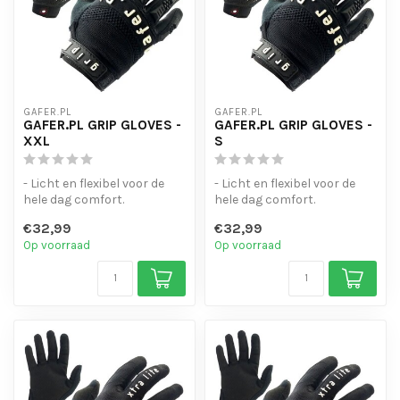
GAFER.PL
GAFER.PL
GAFER.PL GRIP GLOVES -
GAFER.PL GRIP GLOVES -
XXL
S
- Licht en flexibel voor de
- Licht en flexibel voor de
hele dag comfort.
hele dag comfort.
- Touchscreen-gevoelige
- Touchscreen-gevoelige
€32,99
€32,99
vinger to...
vinger to...
Op voorraad
Op voorraad