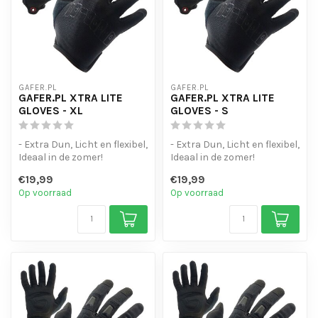
GAFER.PL
GAFER.PL
GAFER.PL XTRA LITE
GAFER.PL XTRA LITE
GLOVES - XL
GLOVES - S
- Extra Dun, Licht en flexibel,
- Extra Dun, Licht en flexibel,
Ideaal in de zomer!
Ideaal in de zomer!
- Touchscreen-gevoelige
- Touchscreen-gevoelige
€19,99
€19,99
vin...
vin...
Op voorraad
Op voorraad