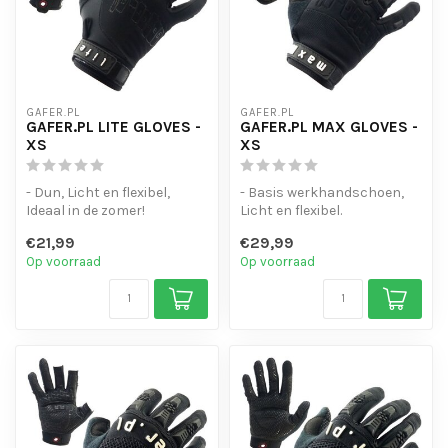
GAFER.PL
GAFER.PL
GAFER.PL LITE GLOVES -
GAFER.PL MAX GLOVES -
XS
XS
- Dun, Licht en flexibel,
- Basis werkhandschoen,
Ideaal in de zomer!
Licht en flexibel.
- Touchscreen-gevoelige
- Touchscreen-gevoelige
€21,99
€29,99
vinger to...
vinger toppe...
Op voorraad
Op voorraad