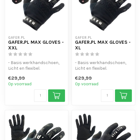
GAFER.PL
GAFER.PL
GAFER.PL MAX GLOVES -
GAFER.PL MAX GLOVES -
XXL
XL
- Basis werkhandschoen,
- Basis werkhandschoen,
Licht en flexibel.
Licht en flexibel.
- Touchscreen-gevoelige
- Touchscreen-gevoelige
€29,99
€29,99
vinger toppe...
vinger toppe...
Op voorraad
Op voorraad