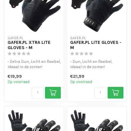
GAFER.PL
GAFER.PL
GAFER.PL XTRA LITE
GAFER.PL LITE GLOVES -
GLOVES - M
M
- Extra Dun, Licht en flexibel,
- Dun, Licht en flexibel,
Ideaal in de zomer!
Ideaal in de zomer!
- Touchscreen-gevoelige
- Touchscreen-gevoelige
€19,99
€21,99
vin...
vinger to...
Op voorraad
Op voorraad