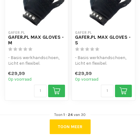
GAFER.PL
GAFER.PL
GAFER.PL MAX GLOVES -
GAFER.PL MAX GLOVES -
M
S
- Basis werkhandschoen,
- Basis werkhandschoen,
Licht en flexibel.
Licht en flexibel.
- Touchscreen-gevoelige
- Touchscreen-gevoelige
€29,99
€29,99
vinger toppe...
vinger toppe...
Op voorraad
Op voorraad
Toon
1
-
24
van 30
TOON MEER