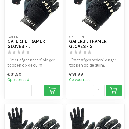
GAFER.PL
GAFER.PL
GAFER.PL FRAMER
GAFER.PL FRAMER
GLOVES - L
GLOVES - S
- "met afgesneden" vinger
- "met afgesneden" vinger
toppen op de duim,
toppen op de duim,
wijsvinger en middelvinger.
wijsvinger en middelvinger.
€31,99
€31,99
- Lich...
- Lich...
Op voorraad
Op voorraad