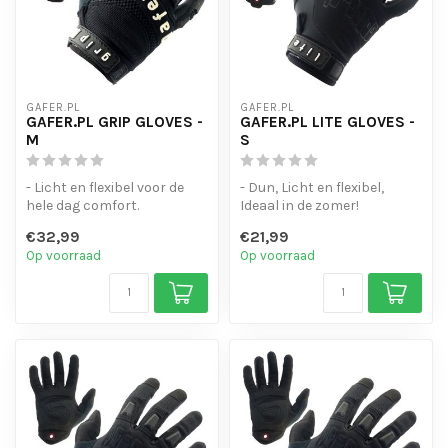
GAFER.PL
GAFER.PL
GAFER.PL GRIP GLOVES -
GAFER.PL LITE GLOVES -
M
S
- Licht en flexibel voor de
- Dun, Licht en flexibel,
hele dag comfort.
Ideaal in de zomer!
- Touchscreen-gevoelige
- Touchscreen-gevoelige
€32,99
€21,99
vinger to...
vinger to...
Op voorraad
Op voorraad