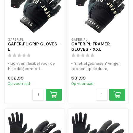
GAFER.PL
GAFER.PL
GAFER.PL GRIP GLOVES -
GAFER.PL FRAMER
L
GLOVES - XXL
- Licht en flexibel voor de
- "met afgesneden" vinger
hele dag comfort.
toppen op de duim,
- Touchscreen-gevoelige
wijsvinger en middelvinger.
€32,99
€31,99
vinger to...
- Lich...
Op voorraad
Op voorraad