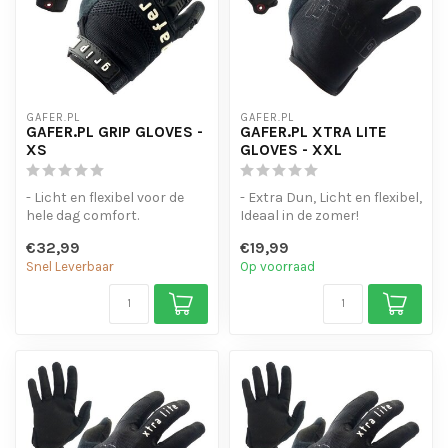
GAFER.PL
GAFER.PL
GAFER.PL GRIP GLOVES -
GAFER.PL XTRA LITE
XS
GLOVES - XXL
- Licht en flexibel voor de
- Extra Dun, Licht en flexibel,
hele dag comfort.
Ideaal in de zomer!
- Touchscreen-gevoelige
- Touchscreen-gevoelige
€32,99
€19,99
vinger to...
vin...
Snel Leverbaar
Op voorraad