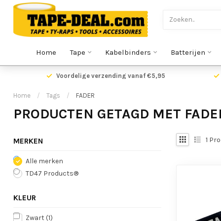
Home
Tape
Kabelbinders
Batterijen
Voordelige verzending vanaf €5,95
Home
/
Tags
/
FADER
PRODUCTEN GETAGD MET FADE
1
Pro
MERKEN
Alle merken
TD47 Products®
KLEUR
Zwart
(1)