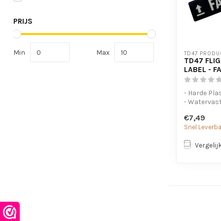
PRIJS
Min
Max
TD47 PRODU
TD47 FLI
LABEL - F
- Harde Pla
- Watervast
- Sterke lij
€7,49
Snel Leverb
Vergelij