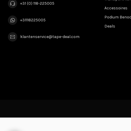
+31 (0) 118-225005
Accessoires
Podium Beno
+31118225005
Deals
klantenservice@tape-deal.com