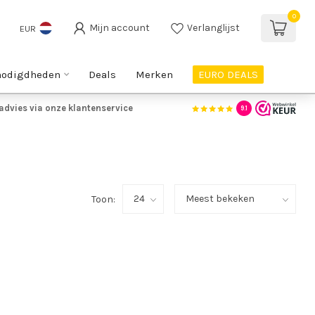
0
Mijn account
Verlanglijst
EUR
nodigdheden
Deals
Merken
EURO DEALS
advies via onze klantenservice
9.1
Toon: