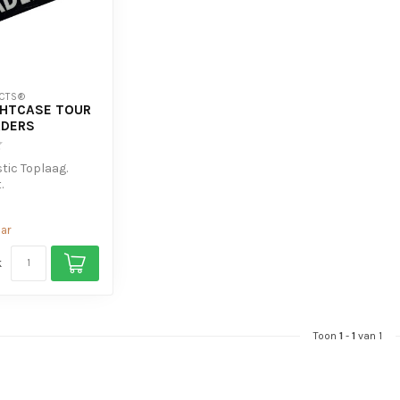
CTS®
GHTCASE TOUR
ADERS
stic Toplaag.
.
mlaag
aar
k
Toon
1
-
1
van 1