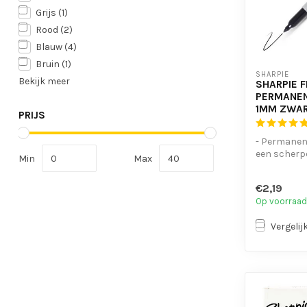
Grijs
(1)
Rood
(2)
Blauw
(4)
Bruin
(1)
SHARPIE
Bekijk meer
SHARPIE F
PERMANE
1MM ZWA
PRIJS
- Permanen
een scherp
Min
Max
- Makkelijk
te schrij...
€2,19
Op voorraad
Vergelij