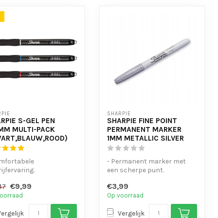
PIE
SHARPIE
RPIE S-GEL PEN
SHARPIE FINE POINT
MM MULTI-PACK
PERMANENT MARKER
ART,BLAUW,ROOD)
1MM METALLIC SILVER
mfortabele
- Permanent marker met
ijfervaring.
een scherpe punt.
tens gewaagde kleuren
- Makkelijk om duidelijk mee
€9,99
€3,99
47
 een intense schr...
te schrij...
oorraad
Op voorraad
Vergelijk
Vergelijk