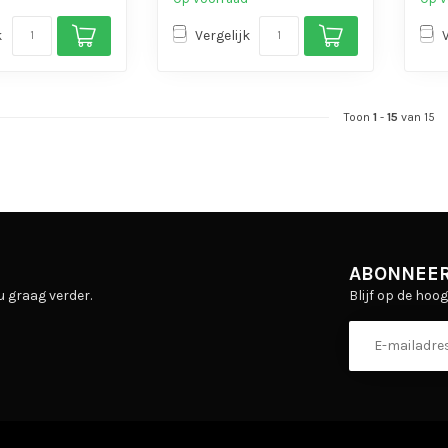
k
Vergelijk
Toon
1
-
15
van 15
ABONNEER
Blijf op de hoo
u graag verder.