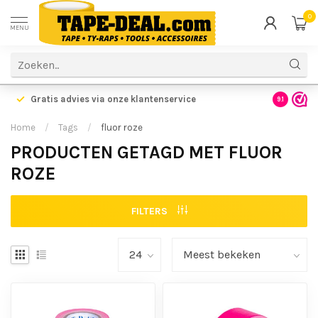
0
MENU
Gratis advies via onze klantenservice
9.1
Home
/
Tags
/
fluor roze
PRODUCTEN GETAGD MET FLUOR
ROZE
FILTERS