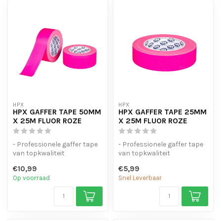
HPX
HPX
HPX GAFFER TAPE 50MM
HPX GAFFER TAPE 25MM
X 25M FLUOR ROZE
X 25M FLUOR ROZE
- Professionele gaffer tape
- Professionele gaffer tape
van topkwaliteit
van topkwaliteit
- Sterkte kleefkracht en
- Sterkte kleefkracht en
€10,99
€5,99
makkelijk...
makkelijk...
Op voorraad
Snel Leverbaar