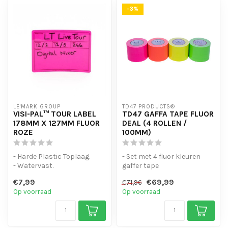
-3%
LE'MARK GROUP
TD47 PRODUCTS®
VISI-PAL™ TOUR LABEL
TD47 GAFFA TAPE FLUOR
178MM X 127MM FLUOR
DEAL (4 ROLLEN /
ROZE
100MM)
- Harde Plastic Toplaag.
- Set met 4 fluor kleuren
- Watervast.
gaffer tape
- Sterke lijmlaag
- Licht op onder blacklight
€7,99
€69,99
€71,96
- Fluor kleur om extr...
(UV)
Op voorraad
Op voorraad
- Hand ...