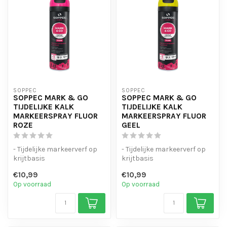
SOPPEC
SOPPEC
SOPPEC MARK & GO
SOPPEC MARK & GO
TIJDELIJKE KALK
TIJDELIJKE KALK
MARKEERSPRAY FLUOR
MARKEERSPRAY FLUOR
ROZE
GEEL
- Tijdelijke markeerverf op
- Tijdelijke markeerverf op
krijtbasis
krijtbasis
- 1-4 weken zichtbaar
- 1-4 weken zichtbaar
€10,99
€10,99
- Goede dekking ...
- Goede dekking ...
Op voorraad
Op voorraad