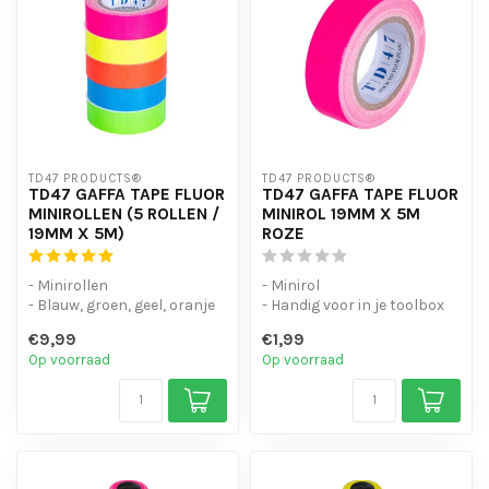
TD47 PRODUCTS®
TD47 PRODUCTS®
TD47 GAFFA TAPE FLUOR
TD47 GAFFA TAPE FLUOR
MINIROLLEN (5 ROLLEN /
MINIROL 19MM X 5M
19MM X 5M)
ROZE
- Minirollen
- Minirol
- Blauw, groen, geel, oranje
- Handig voor in je toolbox
en roze
- Kwaliteit gaffa tape
€9,99
€1,99
- Kwaliteit gaffa tape
Op voorraad
Op voorraad