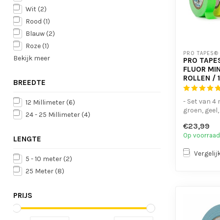
Wit
(2)
Rood
(1)
Blauw
(2)
Roze
(1)
PRO TAPES®
Bekijk meer
PRO TAPE
FLUOR MIN
ROLLEN / 
BREEDTE
- Set van 4 
12 Millimeter
(6)
groen, geel,
24 - 25 Millimeter
(4)
- Licht op o
€23,99
Op voorraad
LENGTE
Vergelij
5 - 10 meter
(2)
25 Meter
(8)
PRIJS