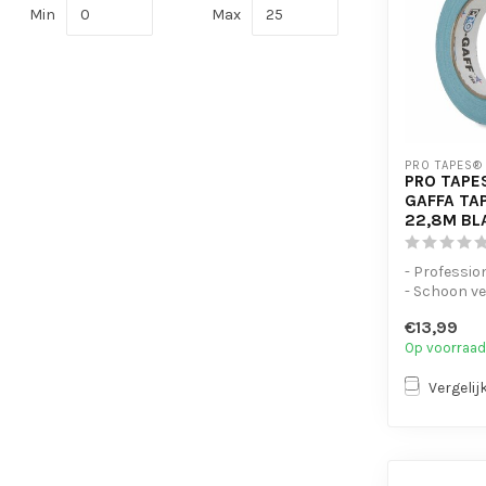
Min
Max
PRO TAPES®
PRO TAPE
GAFFA TA
22,8M B
- Profession
- Schoon ve
- Handsche
€13,99
beschrijf...
Op voorraad
Vergelij