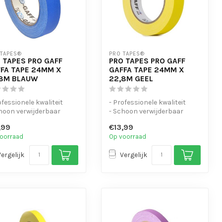
 TAPES®
PRO TAPES®
 TAPES PRO GAFF
PRO TAPES PRO GAFF
FA TAPE 24MM X
GAFFA TAPE 24MM X
,8M BLAUW
22,8M GEEL
ofessionele kwaliteit
- Professionele kwaliteit
hoon verwijderbaar
- Schoon verwijderbaar
andscheurbaar en
- Handscheurbaar en
,99
€13,99
rijf...
beschrijf...
oorraad
Op voorraad
Vergelijk
Vergelijk