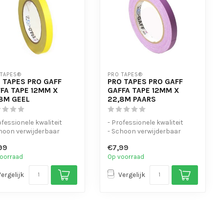
 TAPES®
PRO TAPES®
 TAPES PRO GAFF
PRO TAPES PRO GAFF
FA TAPE 12MM X
GAFFA TAPE 12MM X
8M GEEL
22,8M PAARS
ofessionele kwaliteit
- Professionele kwaliteit
hoon verwijderbaar
- Schoon verwijderbaar
andscheurbaar en
- Handscheurbaar en
99
€7,99
rijf...
beschrijf...
oorraad
Op voorraad
Vergelijk
Vergelijk