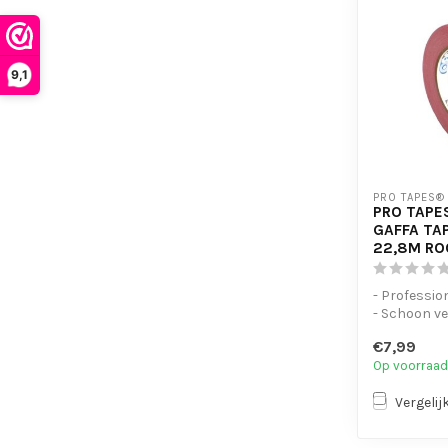
9,1
PRO TAPES®
PRO TAPE
GAFFA TA
22,8M RO
- Profession
- Schoon ve
- Handsche
€7,99
beschrijf...
Op voorraad
Vergelij