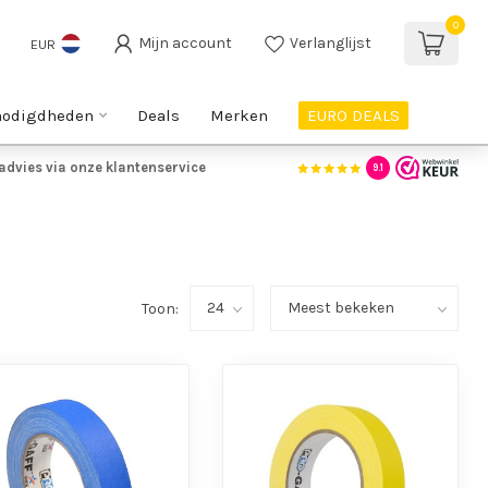
0
Mijn account
Verlanglijst
EUR
nodigdheden
Deals
Merken
EURO DEALS
advies via onze klantenservice
9.1
Toon: