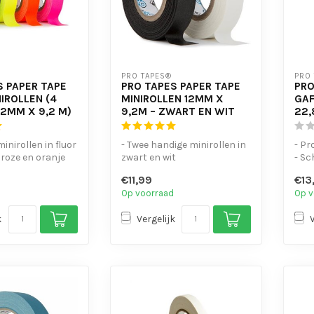
PRO TAPES®
PRO
S PAPER TAPE
PRO TAPES PAPER TAPE
PRO
IROLLEN (4
MINIROLLEN 12MM X
GAF
12MM X 9,2 M)
9,2M – ZWART EN WIT
22
minirollen in fluor
- Twee handige minirollen in
- Pr
 roze en oranje
zwart en wit
- Sc
nder UV...
- Mat oppervlak dat
- H
€11,99
€13
eenvoudig beschri...
besch
Op voorraad
Op v
k
Vergelijk