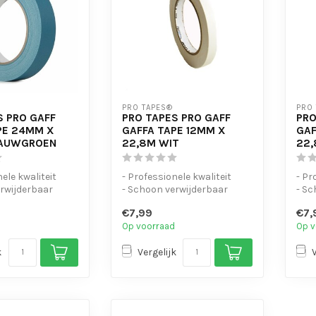
PRO TAPES®
PRO
S PRO GAFF
PRO TAPES PRO GAFF
PRO
PE 24MM X
GAFFA TAPE 12MM X
GAF
LAUWGROEN
22,8M WIT
22,
ele kwaliteit
- Professionele kwaliteit
- Pr
rwijderbaar
- Schoon verwijderbaar
- Sc
urbaar en
- Handscheurbaar en
- H
€7,99
€7,
beschrijf...
besch
Op voorraad
Op v
k
Vergelijk