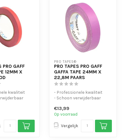
PRO TAPES®
S PRO GAFF
PRO TAPES PRO GAFF
PE 12MM X
GAFFA TAPE 24MM X
OD
22,8M PAARS
ele kwaliteit
- Professionele kwaliteit
rwijderbaar
- Schoon verwijderbaar
urbaar en
- Handscheurbaar en
€13,99
beschrijf...
Op voorraad
k
Vergelijk