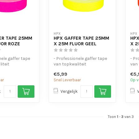
HPX
HPX
ER TAPE 25MM
HPX GAFFER TAPE 25MM
HPX
UOR ROZE
X 25M FLUOR GEEL
X 2
nele gaffer tape
- Professionele gaffer tape
- Pr
iteit
van topkwaliteit
van 
leefkracht en
- Sterkte kleefkracht en
- St
€5,99
€5,
makkelijk...
makk
aar
Snel Leverbaar
Op v
k
Vergelijk
Toon
1
-
3
van 3