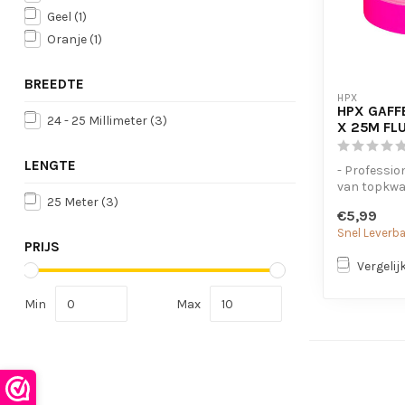
Geel
(1)
Oranje
(1)
BREEDTE
HPX
HPX GAFF
24 - 25 Millimeter
(3)
X 25M FL
LENGTE
- Professio
van topkwal
25 Meter
(3)
- Sterkte k
€5,99
makkelijk...
Snel Leverb
PRIJS
Vergelij
Min
Max