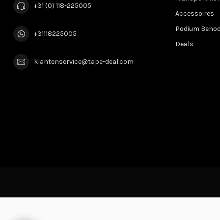
+31 (0) 118-225005
Accessoires
Podium Beno
+31118225005
Deals
klantenservice@tape-deal.com