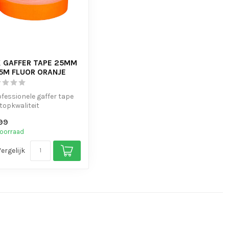
 GAFFER TAPE 25MM
5M FLUOR ORANJE
ofessionele gaffer tape
topkwaliteit
erkte kleefkracht en
99
elijk...
oorraad
Vergelijk