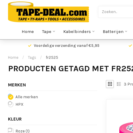
Home
Tape
Kabelbinders
Batterijen
Voordelige verzending vanaf €5,95
Home
/
Tags
/
fr2525
PRODUCTEN GETAGD MET FR25
3
Pr
MERKEN
Alle merken
HPX
KLEUR
Roze
(1)