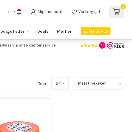
0
Mijn account
Verlanglijst
EUR
nodigdheden
Deals
Merken
EURO DEALS
advies via onze klantenservice
9.1
Toon: