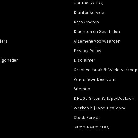
Contact & FAQ
Klantenservice
Retourneren
Klachten en Geschillen
fers
Algemene Voorwaarden
Privacy Policy
digdheden
Disclaimer
Groot verbruik & Wederverkoop
Wie is Tape-Deal.com
Sitemap
DHL Go Green & Tape-Deal.com
Werken bij Tape-Deal.com
Stock Service
Sample Aanvraag