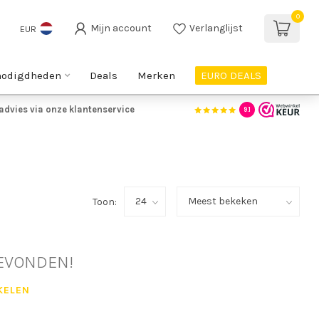
0
Mijn account
Verlanglijst
EUR
nodigdheden
Deals
Merken
EURO DEALS
advies via onze klantenservice
9.1
Toon:
EVONDEN!
KELEN