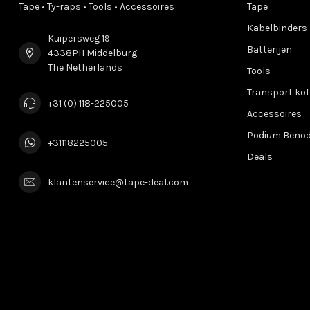
Tape • Ty-raps • Tools • Accessoires
Tape
Kabelbinders
Kuipersweg 19
Batterijen
4338PH Middelburg
The Netherlands
Tools
Transport kof
+31 (0) 118-225005
Accessoires
Podium Beno
+31118225005
Deals
klantenservice@tape-deal.com