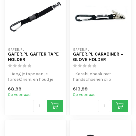
GAFER.PL
GAFER.PL
GAFER.PL GAFFER TAPE
GAFER.PL CARABINER +
HOLDER
GLOVE HOLDER
- Hang je tape aan je
- Karabijnhaak met
(broek)riem, en houd je
handschoenen clip
tape's bij de hand!
- Voorzien van een
€8,99
€13,99
- Voor max 3 ...
dubbelzijdige veersluit...
Op voorraad
Op voorraad