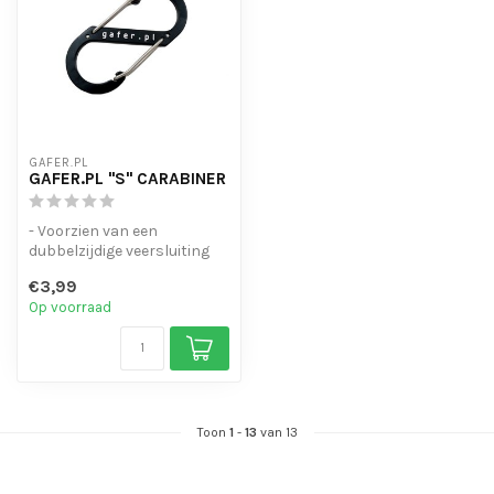
GAFER.PL
GAFER.PL "S" CARABINER
- Voorzien van een
dubbelzijdige veersluiting
- Karabijnhaak voor het
€3,99
ophangen ...
Op voorraad
Toon
1
-
13
van 13