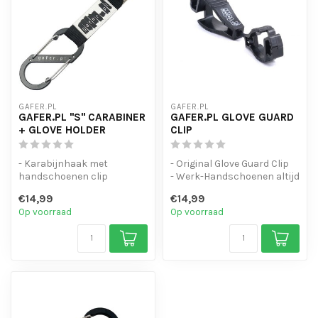
GAFER.PL
GAFER.PL
GAFER.PL "S" CARABINER
GAFER.PL GLOVE GUARD
+ GLOVE HOLDER
CLIP
- Karabijnhaak met
- Original Glove Guard Clip
handschoenen clip
- Werk-Handschoenen altijd
- Voorzien van een
bij de hand!
€14,99
€14,99
dubbelzijdige veersluit...
- Hoogwaar...
Op voorraad
Op voorraad