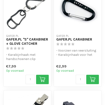
GAFER.PL
GAFER.PL
GAFER.PL "S" CARABINER
GAFER.PL CARABINER
+ GLOVE CATCHER
- Voorzien van veersluiting
- Karabijnhaak met
- Karabijnhaak voor het
handschoenen clip
ophangen gereedschap
- Voorzien van een
en/of ...
€7,99
€2,99
dubbelzijdige veersluit...
Op voorraad
Op voorraad