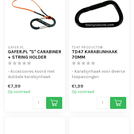
GAFER.PL
TD47 PRODUCTS®
GAFER.PL "S" CARABINER
TD47 KARABIJNHAAK
+ STRING HOLDER
70MM
- Accessoires koord met
- Karabijnhaak voor diverse
dubbele karabijnhaak
toepassingen
- Voorzien van een
- Niet gekeurd
€7,99
€1,99
dubbelzijdige v...
Op voorraad
Op voorraad