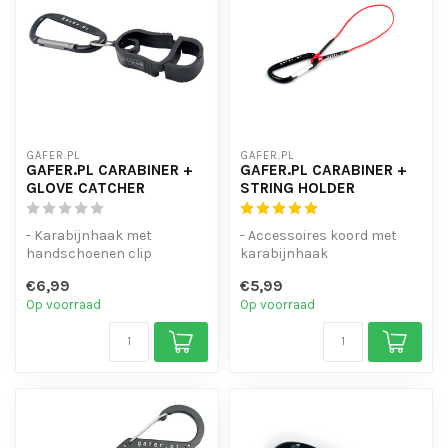
GAFER.PL
GAFER.PL
GAFER.PL CARABINER +
GAFER.PL CARABINER +
GLOVE CATCHER
STRING HOLDER
- Karabijnhaak met
- Accessoires koord met
handschoenen clip
karabijnhaak
- Voorzien van een
- Voorzien van een
€6,99
€5,99
dubbelzijdige veersluit...
veersluiting
Op voorraad
Op voorraad
- Voor he...