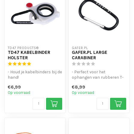
TD47 PRODUCTS®
GAFER.PL
TD47 KABELBINDER
GAFER.PL LARGE
HOLSTER
CARABINER
- Houd je kabelbinders bij de
- Perfect voor het
hand!
ophangen van rubberen T-
- Lichtgewicht kunststof
fix kabelbinders, of een
€6,99
€8,99
uitvoering.
rolletje tap...
Op voorraad
Op voorraad
- Me...