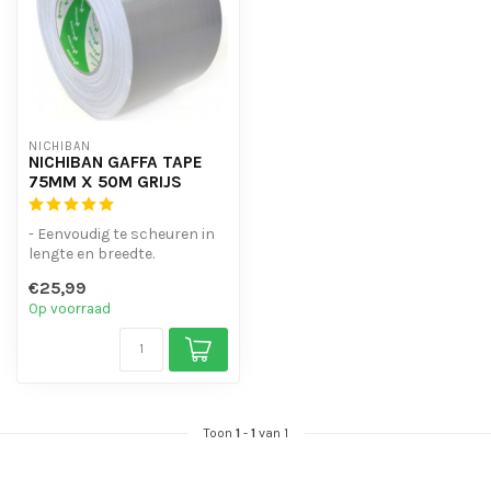
NICHIBAN
NICHIBAN GAFFA TAPE
75MM X 50M GRIJS
- Eenvoudig te scheuren in
lengte en breedte.
- Watervast.
€25,99
- Laat geen lijmres...
Op voorraad
Toon
1
-
1
van 1