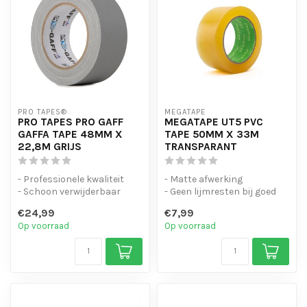
PRO TAPES®
MEGATAPE
PRO TAPES PRO GAFF
MEGATAPE UT5 PVC
GAFFA TAPE 48MM X
TAPE 50MM X 33M
22,8M GRIJS
TRANSPARANT
- Professionele kwaliteit
- Matte afwerking
- Schoon verwijderbaar
- Geen lijmresten bij goed
- Handscheurbaar en
gebruik
€24,99
€7,99
beschrijf...
- Scheur mooi recht af me...
Op voorraad
Op voorraad