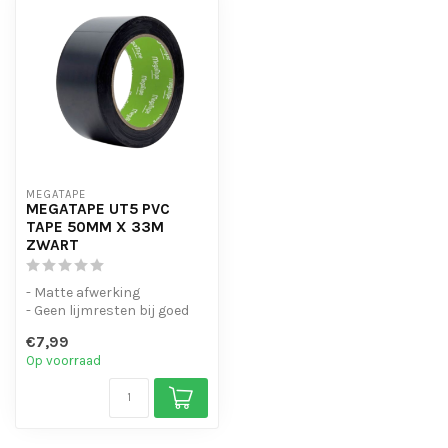
MEGATAPE
MEGATAPE UT5 PVC
TAPE 50MM X 33M
ZWART
- Matte afwerking
- Geen lijmresten bij goed
gebruik
€7,99
- Scheur mooi recht af me...
Op voorraad