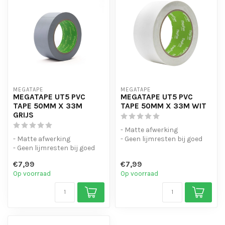
MEGATAPE
MEGATAPE
MEGATAPE UT5 PVC
MEGATAPE UT5 PVC
TAPE 50MM X 33M
TAPE 50MM X 33M WIT
GRIJS
- Matte afwerking
- Matte afwerking
- Geen lijmresten bij goed
- Geen lijmresten bij goed
gebruik
gebruik
- Scheur mooi recht af me...
€7,99
€7,99
- Scheur mooi recht af me...
Op voorraad
Op voorraad