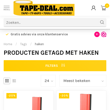
0
MENU
Gratis advies via onze klantenservice
9.1
Home
/
Tags
/
haken
PRODUCTEN GETAGD MET HAKEN
FILTERS
-20%
-20%