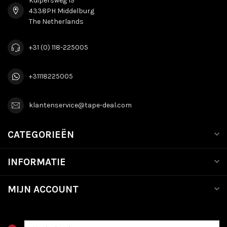
Kuipersweg 19
4338PH Middelburg
The Netherlands
+31 (0) 118-225005
+31118225005
klantenservice@tape-deal.com
CATEGORIEËN
INFORMATIE
MIJN ACCOUNT