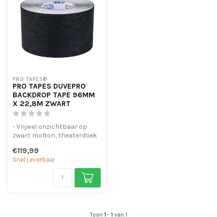
PRO TAPES®
PRO TAPES DUVEPRO
BACKDROP TAPE 96MM
X 22,8M ZWART
- Vrijwel onzichtbaar op
zwart molton, theaterdoek
en Duvetyne
€119,99
- Herstelt snel ...
Snel Leverbaar
Toon
1
-
1
van 1