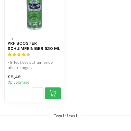
PRF
PRF BOOSTER
SCHUIMREINIGER 520 ML
- Effectieve schuimende
allesreiniger.
- Eenvoudig in gebruik.
€8,49
- Voor het rein...
Op voorraad
Toon
1
-
1
van 1