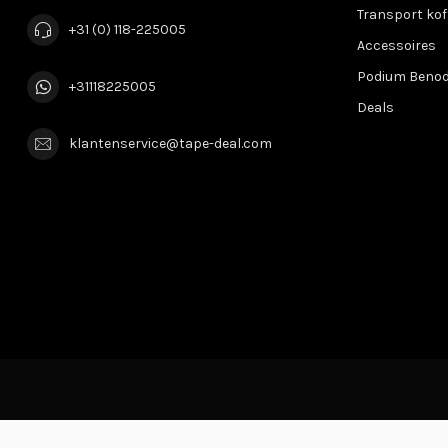
Transport kof
+31 (0) 118-225005
Accessoires
Podium Beno
+31118225005
Deals
klantenservice@tape-deal.com