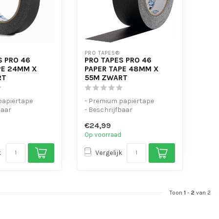
PRO TAPES®
S PRO 46
PRO TAPES PRO 46
PE 24MM X
PAPER TAPE 48MM X
RT
55M ZWART
papiertape
- Premium papiertape
baar
- Beschrijfbaar
sbaar na plakken
- Verplaatsbaar na plakken
€24,99
Op voorraad
k
Vergelijk
Toon
1
-
2
van 2