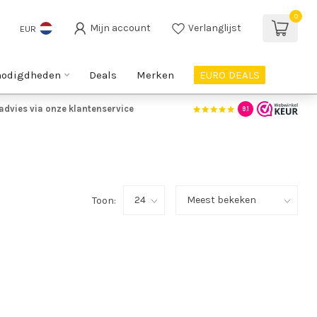
0
Mijn account
Verlanglijst
EUR
nodigdheden
Deals
Merken
EURO DEALS
advies via onze klantenservice
9.1
Toon: