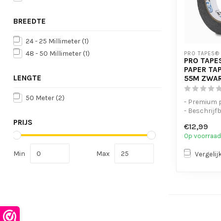
BREEDTE
24 - 25 Millimeter
(1)
48 - 50 Millimeter
(1)
PRO TAPES®
PRO TAPE
PAPER TA
LENGTE
55M ZWA
50 Meter
(2)
- Premium 
- Beschrijf
- Verplaat
PRIJS
€12,99
Op voorraad
Min
Max
Vergelij