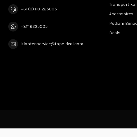
Transport kof
+31 (0) 118-225005
Accessoires
Podium Beno
+31118225005
Deals
klantenservice@tape-deal.com