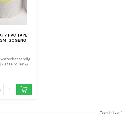
AT7 PVC TAPE
3M ISOGENO
& Waterbestendig.
jk af te rollen &
n
k
Toon
1
-
1
van 1