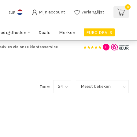
0
Mijn account
Verlanglijst
EUR
nodigdheden
Deals
Merken
EURO DEALS
advies via onze klantenservice
9.1
Toon: