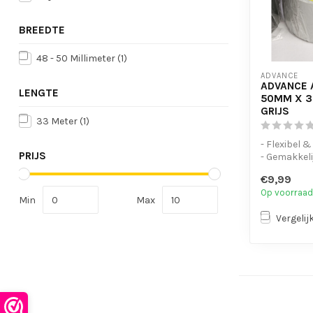
BREEDTE
48 - 50 Millimeter
(1)
ADVANCE
ADVANCE 
LENGTE
50MM X 3
GRIJS
33 Meter
(1)
- Flexibel 
PRIJS
- Gemakkeli
te scheure
€9,99
- UV-bes...
Op voorraad
Min
Max
Vergelij