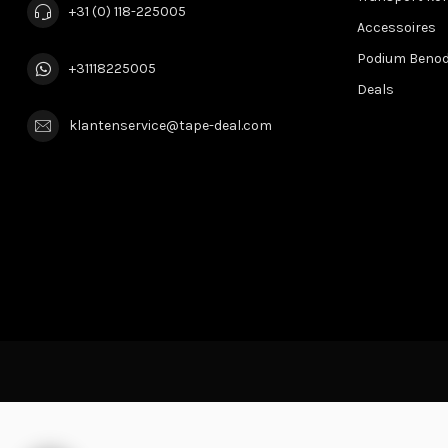
+31 (0) 118-225005
Accessoires
Podium Beno
+31118225005
Deals
klantenservice@tape-deal.com