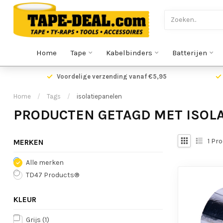
Home
Tape
Kabelbinders
Batterijen
Voordelige verzending vanaf €5,95
Home
/
Tags
/
isolatiepanelen
PRODUCTEN GETAGD MET ISOL
1
Pro
MERKEN
Alle merken
TD47 Products®
KLEUR
Grijs
(1)