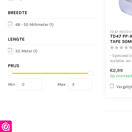
BREEDTE
48 - 50 Millimeter
(1)
TD47 PRODU
TD47 PP-
LENGTE
TAPE 50M
50 Meter
(1)
- Speciaal 
isolatie- en
PRIJS
installati
€2,99
- Hoge flexibi
Op voorraad
Min
Max
Vergelij