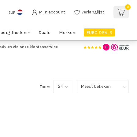
0
Mijn account
Verlanglijst
EUR
nodigdheden
Deals
Merken
EURO DEALS
advies via onze klantenservice
9.1
Toon: