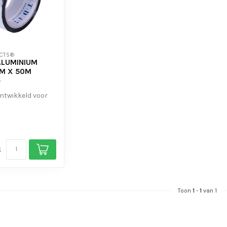
CTS®
ALUMINIUM
M X 50M
ontwikkeld voor
ewerkzaamheden
...
k
Toon
1
-
1
van 1