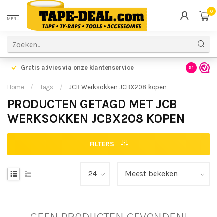
0
MENU
Gratis advies via onze klantenservice
9.1
Home
/
Tags
/
JCB Werksokken JCBX208 kopen
PRODUCTEN GETAGD MET JCB
WERKSOKKEN JCBX208 KOPEN
FILTERS
GEEN PRODUCTEN GEVONDEN!