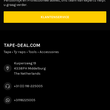
Persoonlijk en Professioneel advies, ons team van experts helpt
u graag verder.
KLANTENSERVICE
TAPE-DEAL.COM
Tape • Ty-raps • Tools • Accessoires
Kuipersweg 19
4338PH Middelburg
The Netherlands
+31 (0) 118-225005
+31118225005