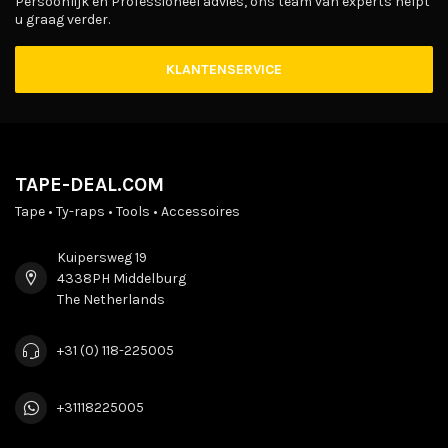
Persoonlijk en Professioneel advies, ons team van experts helpt
u graag verder.
KLANTENSERVICE
TAPE-DEAL.COM
Tape • Ty-raps • Tools • Accessoires
Kuipersweg 19
4338PH Middelburg
The Netherlands
+31 (0) 118-225005
+31118225005