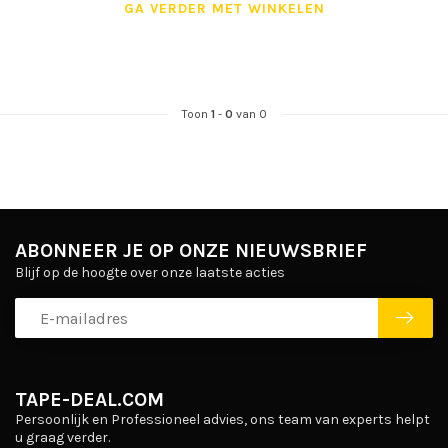
GA VERDER MET WINKELEN
Toon
1
-
0
van 0
ABONNEER JE OP ONZE NIEUWSBRIEF
Blijf op de hoogte over onze laatste acties
TAPE-DEAL.COM
Persoonlijk en Professioneel advies, ons team van experts helpt
u graag verder.