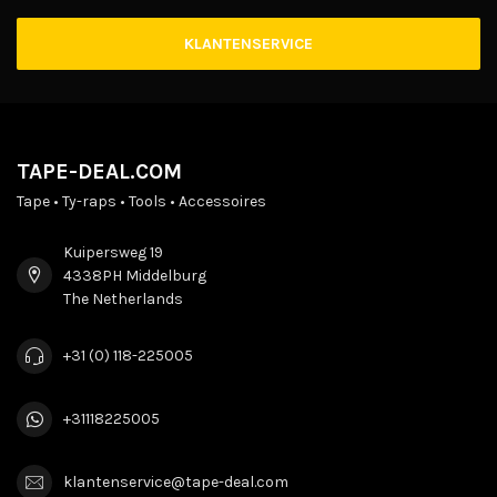
KLANTENSERVICE
TAPE-DEAL.COM
Tape • Ty-raps • Tools • Accessoires
Kuipersweg 19
4338PH Middelburg
The Netherlands
+31 (0) 118-225005
+31118225005
klantenservice@tape-deal.com