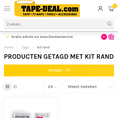
0
MENU
Gratis advies via onze klantenservice
9.1
Home
/
Tags
/
kit rand
PRODUCTEN GETAGD MET KIT RAND
FILTERS