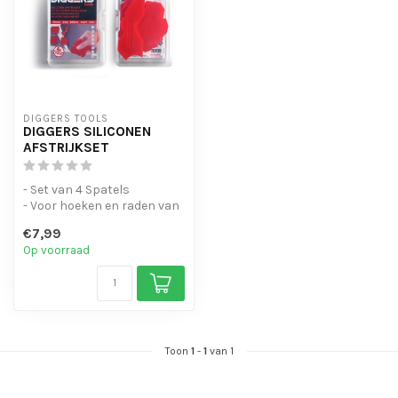
DIGGERS TOOLS
DIGGERS SILICONEN
AFSTRIJKSET
- Set van 4 Spatels
- Voor hoeken en raden van
0mm tot 28mm
€7,99
- Voor een Profess...
Op voorraad
Toon
1
-
1
van 1