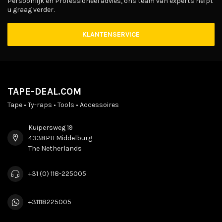
Persoonlijk en Professioneel advies, ons team van experts helpt
u graag verder.
KLANTENSERVICE
TAPE-DEAL.COM
Tape • Ty-raps • Tools • Accessoires
Kuipersweg 19
4338PH Middelburg
The Netherlands
+31 (0) 118-225005
+31118225005