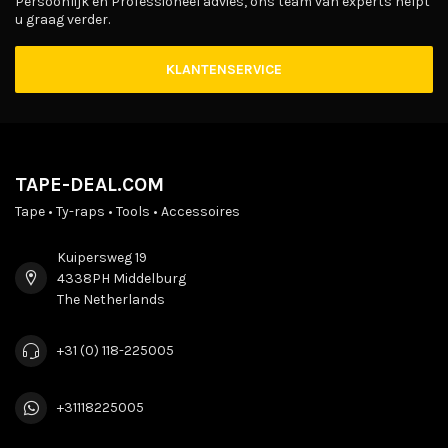
Persoonlijk en Professioneel advies, ons team van experts helpt
u graag verder.
KLANTENSERVICE
TAPE-DEAL.COM
Tape • Ty-raps • Tools • Accessoires
Kuipersweg 19
4338PH Middelburg
The Netherlands
+31 (0) 118-225005
+31118225005