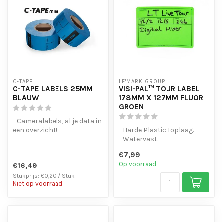
C-TAPE
LE'MARK GROUP
C-TAPE LABELS 25MM
VISI-PAL™ TOUR LABEL
BLAUW
178MM X 127MM FLUOR
GROEN
- Cameralabels, al je data in
een overzicht!
- Harde Plastic Toplaag.
- Laat geen lijmresten
- Watervast.
achter bij ...
- Sterke lijmlaag
€7,99
- Fluor kleur om extr...
Op voorraad
€16,49
Stukprijs: €0,20 / Stuk
Niet op voorraad