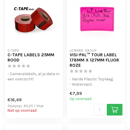
C-TAPE
LE'MARK GROUP
C-TAPE LABELS 25MM
VISI-PAL™ TOUR LABEL
ROOD
178MM X 127MM FLUOR
ROZE
- Cameralabels, al je data in
een overzicht!
- Harde Plastic Toplaag.
- Laat geen lijmresten
- Watervast.
achter bij ...
- Sterke lijmlaag
€7,99
- Fluor kleur om extr...
Op voorraad
€16,49
Stukprijs: €0,20 / Stuk
Niet op voorraad