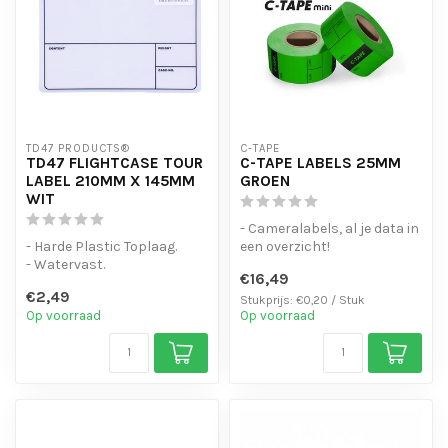
TD47 PRODUCTS®
C-TAPE
TD47 FLIGHTCASE TOUR
C-TAPE LABELS 25MM
LABEL 210MM X 145MM
GROEN
WIT
- Cameralabels, al je data in
- Harde Plastic Toplaag.
een overzicht!
- Watervast.
- Laat geen lijmresten
€16,49
- Sterke lijmlaag
achter bij ...
€2,49
Stukprijs: €0,20 / Stuk
Op voorraad
Op voorraad