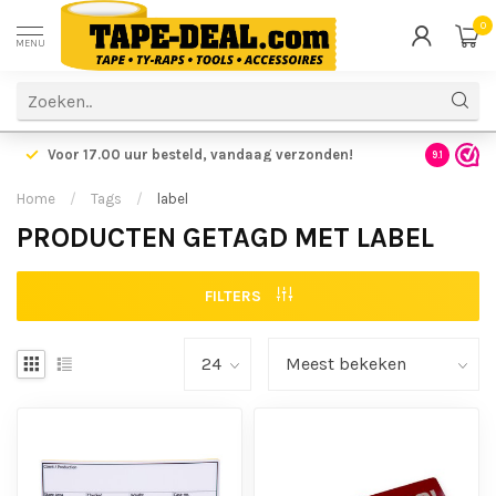
0
MENU
Voor 17.00 uur besteld,
vandaag verzonden!
Voordelig
9.1
Home
/
Tags
/
label
PRODUCTEN GETAGD MET LABEL
FILTERS