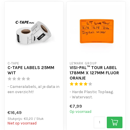
C-TAPE
LE'MARK GROUP
C-TAPE LABELS 25MM
VISI-PAL™ TOUR LABEL
WIT
178MM X 127MM FLUOR
ORANJE
- Cameralabels, al je data in
een overzicht!
- Harde Plastic Toplaag.
- Laat geen lijmresten
- Watervast.
achter bij ...
- Sterke lijmlaag
€7,99
- Fluor kleur om extr...
Op voorraad
€16,49
Stukprijs: €0,20 / Stuk
Niet op voorraad