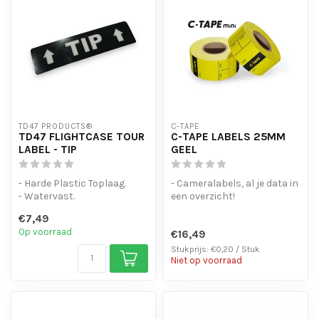
TD47 PRODUCTS®
C-TAPE
TD47 FLIGHTCASE TOUR
C-TAPE LABELS 25MM
LABEL - TIP
GEEL
- Harde Plastic Toplaag.
- Cameralabels, al je data in
- Watervast.
een overzicht!
- Sterke lijmlaag
- Laat geen lijmresten
€7,49
achter bij ...
Op voorraad
€16,49
Stukprijs: €0,20 / Stuk
Niet op voorraad