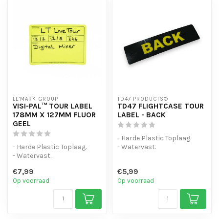
LE'MARK GROUP
TD47 PRODUCTS®
VISI-PAL™ TOUR LABEL
TD47 FLIGHTCASE TOUR
178MM X 127MM FLUOR
LABEL - BACK
GEEL
- Harde Plastic Toplaag.
- Harde Plastic Toplaag.
- Watervast.
- Watervast.
- Sterke lijmlaag
- Sterke lijmlaag
€7,99
€5,99
- Fluor kleur om extr...
Op voorraad
Op voorraad