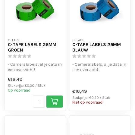
C-TAPE
C-TAPE
C-TAPE LABELS 25MM
C-TAPE LABELS 25MM
GROEN
BLAUW
- Cameralabels, al je data in
- Cameralabels, al je data in
een overzicht!
een overzicht!
- Laat geen lijmresten
- Laat geen lijmresten
€16,49
achter bij ...
achter bij ...
Stukprijs: €0,20 / Stuk
Op voorraad
€16,49
Stukprijs: €0,20 / Stuk
Niet op voorraad