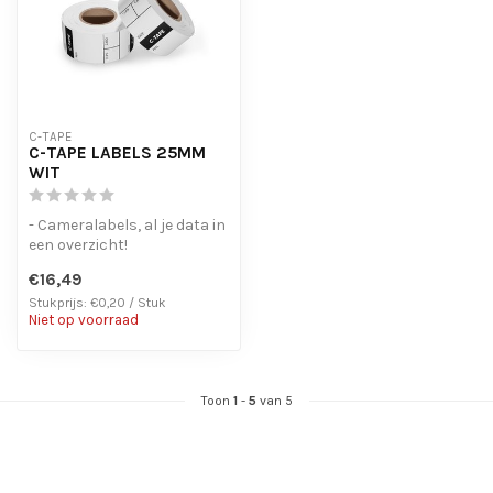
C-TAPE
C-TAPE LABELS 25MM
WIT
- Cameralabels, al je data in
een overzicht!
- Laat geen lijmresten
€16,49
achter bij ...
Stukprijs: €0,20 / Stuk
Niet op voorraad
Toon
1
-
5
van 5