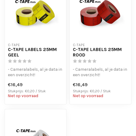
C-TAPE
C-TAPE
C-TAPE LABELS 25MM
C-TAPE LABELS 25MM
GEEL
ROOD
- Cameralabels, al je data in
- Cameralabels, al je data in
een overzicht!
een overzicht!
- Laat geen lijmresten
- Laat geen lijmresten
€16,49
€16,49
achter bij ...
achter bij ...
Stukprijs: €0,20 / Stuk
Stukprijs: €0,20 / Stuk
Niet op voorraad
Niet op voorraad