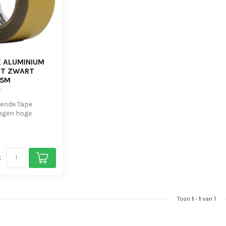
 ALUMINIUM
TT ZWART
25M
rende Tape
tegen hoge
en
 verwerkbaar
k
Toon
1
-
1
van 1