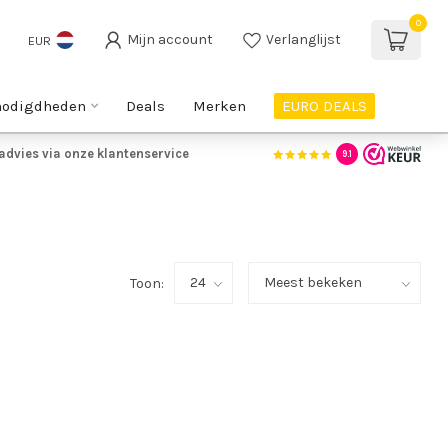
0
Mijn account
Verlanglijst
EUR
nodigdheden
Deals
Merken
EURO DEALS
advies via onze klantenservice
9.1
Toon: