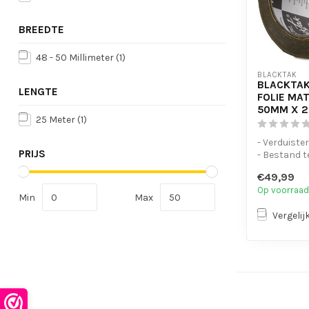
BREEDTE
48 - 50 Millimeter
(1)
BLACKTAK
BLACKTAK
LENGTE
FOLIE MA
50MM X 
25 Meter
(1)
- Verduiste
PRIJS
- Bestand 
tempratur
€49,99
- Makkelijk
Op voorraad
Min
Max
Vergelij