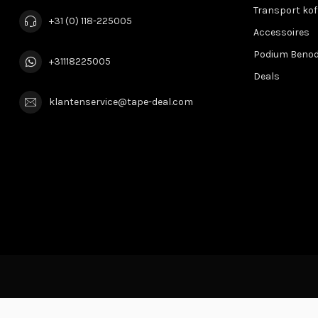
Transport kof
+31 (0) 118-225005
Accessoires
Podium Beno
+31118225005
Deals
klantenservice@tape-deal.com