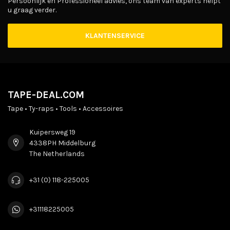
Persoonlijk en Professioneel advies, ons team van experts helpt
u graag verder.
KLANTENSERVICE
TAPE-DEAL.COM
Tape • Ty-raps • Tools • Accessoires
Kuipersweg 19
4338PH Middelburg
The Netherlands
+31 (0) 118-225005
+31118225005