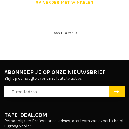
GA VERDER MET WINKELEN
Toon
1
-
0
van 0
ABONNEER JE OP ONZE NIEUWSBRIEF
Blijf op de hoogte over onze laatste acties
TAPE-DEAL.COM
Persoonlijk en Professioneel advies, ons team van experts helpt
u graag verder.