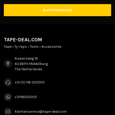
KLANTENSERVICE
TAPE-DEAL.COM
Tape • Ty-raps • Tools • Accessoires
Kuipersweg 19
4338PH Middelburg
The Netherlands
+31 (0) 118-225005
+31118225005
klantenservice@tape-deal.com