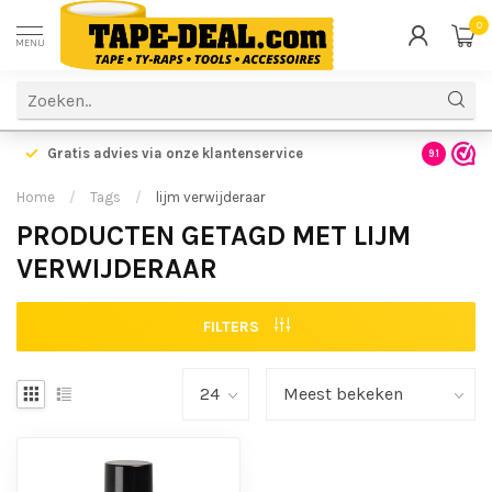
0
MENU
Gratis advies via onze klantenservice
9.1
Home
/
Tags
/
lijm verwijderaar
PRODUCTEN GETAGD MET LIJM
VERWIJDERAAR
FILTERS