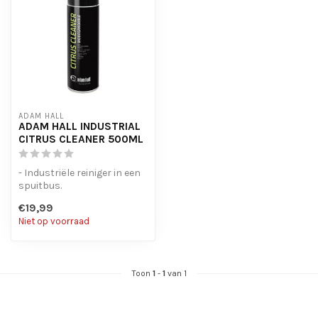
ADAM HALL
ADAM HALL INDUSTRIAL
CITRUS CLEANER 500ML
- Industriële reiniger in een
spuitbus.
- biologisch afbreekbaar.
€19,99
- Geschikt v...
Niet op voorraad
Toon
1
-
1
van 1