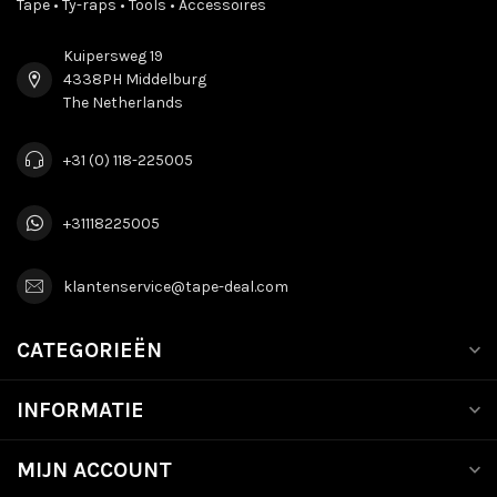
Tape • Ty-raps • Tools • Accessoires
Kuipersweg 19
4338PH Middelburg
The Netherlands
+31 (0) 118-225005
+31118225005
klantenservice@tape-deal.com
CATEGORIEËN
INFORMATIE
MIJN ACCOUNT