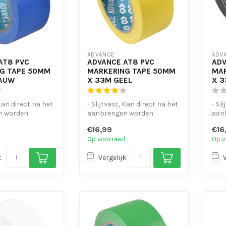
ADVANCE
ADV
AT8 PVC
ADVANCE AT8 PVC
ADV
G TAPE 50MM
MARKERING TAPE 50MM
MAR
LAUW
X 33M GEEL
X 
 Kan direct na het
- Slijtvast, Kan direct na het
- Sl
n worden
aanbrengen worden
aan
belopen
bel
€16,99
€16
erbestendi...
- UV- en waterbestendi...
- UV
Op voorraad
Op v
k
Vergelijk