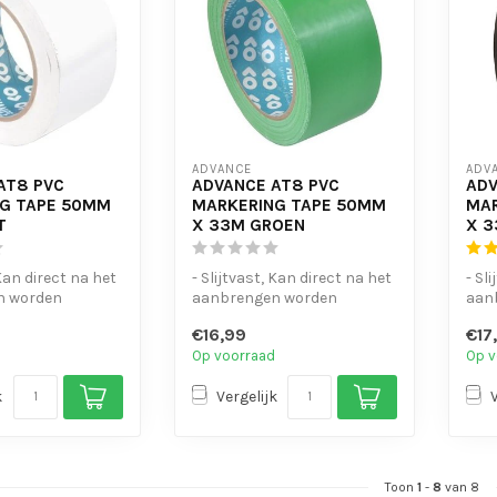
ADVANCE
ADV
AT8 PVC
ADVANCE AT8 PVC
ADV
G TAPE 50MM
MARKERING TAPE 50MM
MAR
T
X 33M GROEN
X 3
 Kan direct na het
- Slijtvast, Kan direct na het
- Sl
n worden
aanbrengen worden
aan
belopen
bel
€16,99
€17
erbestendi...
- UV- en waterbestendi...
- UV
Op voorraad
Op v
k
Vergelijk
Toon
1
-
8
van 8