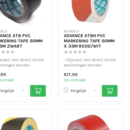
ANCE
ADVANCE
ANCE AT8 PVC
ADVANCE AT8H PVC
KERING TAPE 50MM
MARKERING TAPE 50MM
33M ZWART
X 33M ROOD/WIT
ijtvast, Kan direct na het
- Slijtvast, Kan direct na het
brengen worden
aanbrengen worden
open
belopen
,99
€17,99
- en waterbestendi...
- UV- en waterbestendi...
oorraad
Op voorraad
Vergelijk
Vergelijk