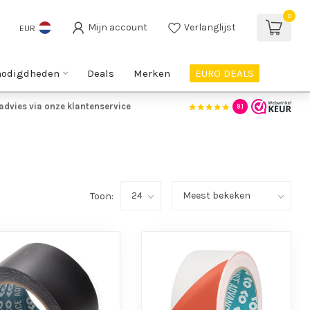
0
Mijn account
Verlanglijst
EUR
nodigdheden
Deals
Merken
EURO DEALS
advies via onze klantenservice
9.1
Toon: