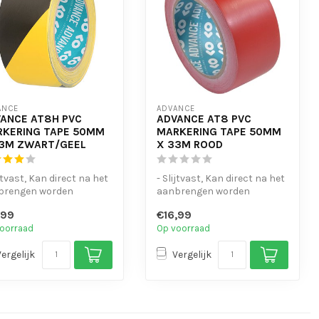
ANCE
ADVANCE
ANCE AT8H PVC
ADVANCE AT8 PVC
KERING TAPE 50MM
MARKERING TAPE 50MM
3M ZWART/GEEL
X 33M ROOD
ijtvast, Kan direct na het
- Slijtvast, Kan direct na het
brengen worden
aanbrengen worden
open
belopen
,99
€16,99
- en waterbestendi...
- UV- en waterbestendi...
oorraad
Op voorraad
Vergelijk
Vergelijk