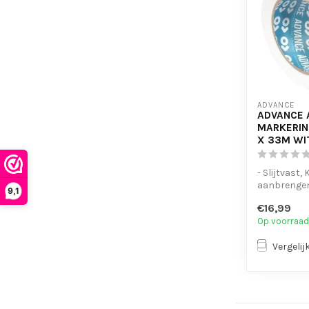
ADVANCE
ADVANCE 
MARKERIN
X 33M WI
- Slijtvast,
aanbrenge
9,1
belopen
€16,99
- UV- en wat
Op voorraad
Vergelij