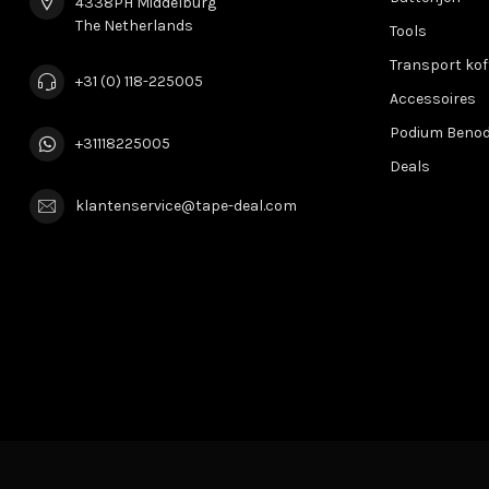
4338PH Middelburg
The Netherlands
Tools
Transport kof
+31 (0) 118-225005
Accessoires
Podium Beno
+31118225005
Deals
klantenservice@tape-deal.com