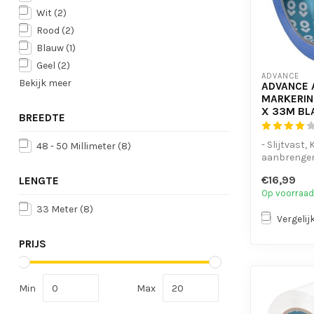
Wit
(2)
Rood
(2)
Blauw
(1)
Geel
(2)
ADVANCE
Bekijk meer
ADVANCE 
MARKERIN
X 33M B
BREEDTE
- Slijtvast,
48 - 50 Millimeter
(8)
aanbrenge
belopen
€16,99
LENGTE
- UV- en wat
Op voorraad
33 Meter
(8)
Vergelij
PRIJS
Min
Max