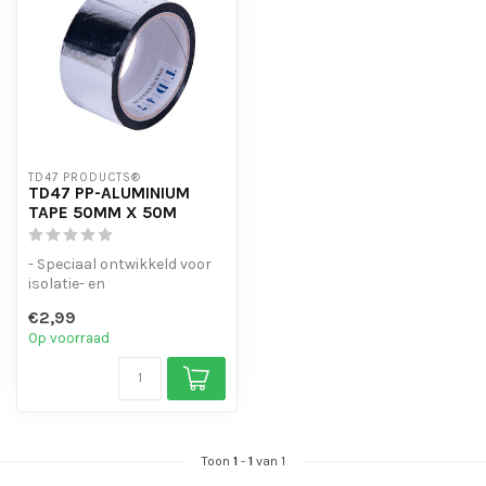
TD47 PRODUCTS®
TD47 PP-ALUMINIUM
TAPE 50MM X 50M
- Speciaal ontwikkeld voor
isolatie- en
installatiewerkzaamheden
€2,99
- Hoge flexibi...
Op voorraad
Toon
1
-
1
van 1