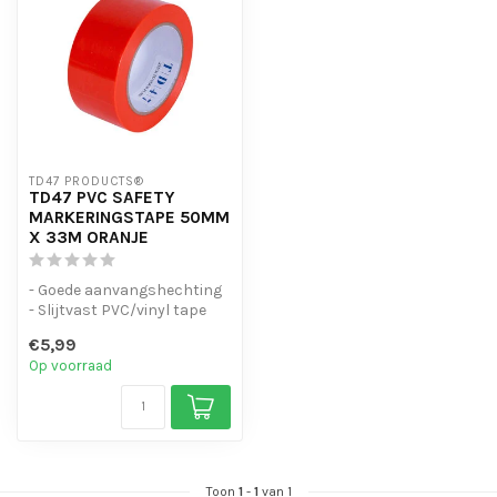
TD47 PRODUCTS®
TD47 PVC SAFETY
MARKERINGSTAPE 50MM
X 33M ORANJE
- Goede aanvangshechting
- Slijtvast PVC/vinyl tape
- Waterbestendig
€5,99
Op voorraad
Toon
1
-
1
van 1