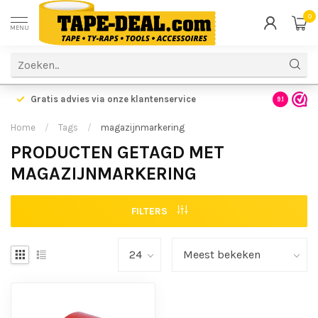
0
MENU
Gratis advies via onze klantenservice
9.1
Home
/
Tags
/
magazijnmarkering
PRODUCTEN GETAGD MET
MAGAZIJNMARKERING
FILTERS