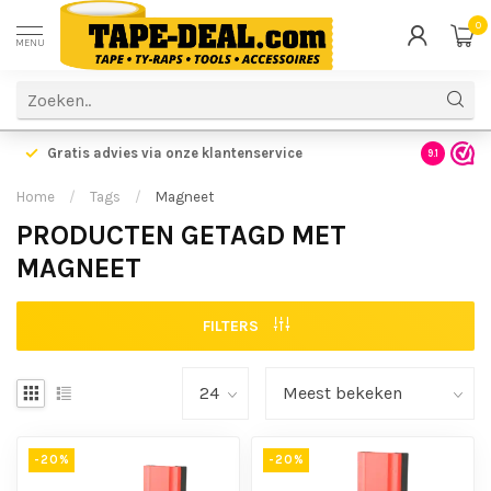
0
MENU
Gratis advies via onze klantenservice
9.1
Home
/
Tags
/
Magneet
PRODUCTEN GETAGD MET
MAGNEET
FILTERS
-20%
-20%