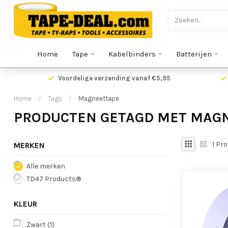
Home
Tape
Kabelbinders
Batterijen
Voordelige verzending vanaf €5,95
Home
/
Tags
/
Magneettape
PRODUCTEN GETAGD MET MAG
1
Pro
MERKEN
Alle merken
TD47 Products®
KLEUR
Zwart
(1)