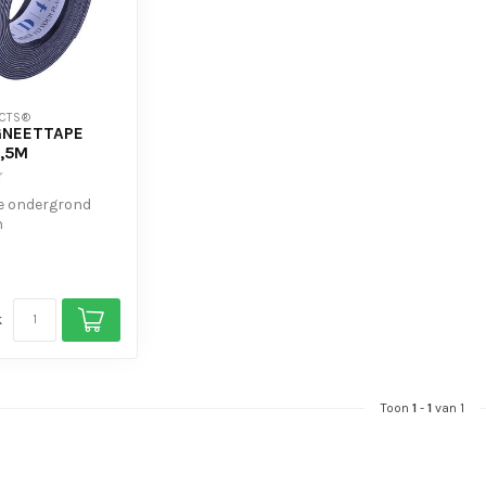
CTS®
GNEETTAPE
,5M
ke ondergrond
h
m o.a. A4'tjes op
k
Toon
1
-
1
van 1