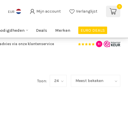
0
Mijn account
Verlanglijst
EUR
nodigdheden
Deals
Merken
EURO DEALS
advies via onze klantenservice
9.1
Toon: