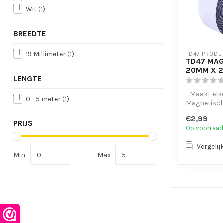
Wit
(1)
BREEDTE
19 Millimeter
(1)
TD47 PRODU
TD47 MA
20MM X 2
LENGTE
- Maakt el
0 - 5 meter
(1)
Magnetisc
- Geschikt o
€2,99
te hangen.
PRIJS
Op voorraad
-...
Vergelij
Min
Max