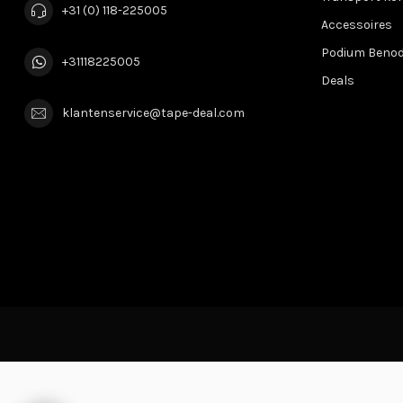
+31 (0) 118-225005
Accessoires
Podium Beno
+31118225005
Deals
klantenservice@tape-deal.com