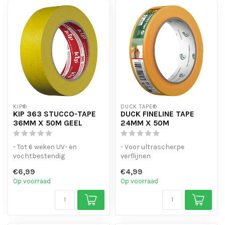
KIP®
DUCK TAPE®
KIP 363 STUCCO-TAPE
DUCK FINELINE TAPE
36MM X 50M GEEL
24MM X 50M
- Tot 6 weken UV- en
- Voor ultrascherpe
vochtbestendig
verflijnen
- Bijzonder geschikt voor
- Langdurig en veelzijdig
€6,99
€4,99
plamuur-, stuc- e...
gebruik
Op voorraad
Op voorraad
- Gebruiksvri...