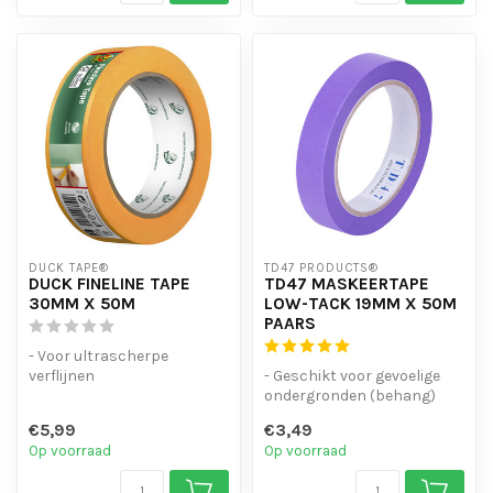
DUCK TAPE®
TD47 PRODUCTS®
DUCK FINELINE TAPE
TD47 MASKEERTAPE
30MM X 50M
LOW-TACK 19MM X 50M
PAARS
- Voor ultrascherpe
verflijnen
- Geschikt voor gevoelige
- Langdurig en veelzijdig
ondergronden (behang)
gebruik
- Deze tape maakt scherpe
€5,99
€3,49
- Gebruiksvri...
lijne...
Op voorraad
Op voorraad