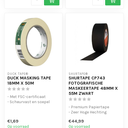
DUCK TAPE®
SHURTAPE®
DUCK MASKING TAPE
SHURTAPE CP743
18MM X 50M
FOTOGRAFISCHE
MASKEERTAPE 48MM X
55M ZWART
- Met FSC-certificaat
- Scheurvast en soepel
- Bestand tegen water,
- Premium Papiertape
verdunners...
- Zeer Hoge Hechting
- Speciale kwaliteit
€1,69
€44,99
fotografische M...
Op voorraad
Op voorraad