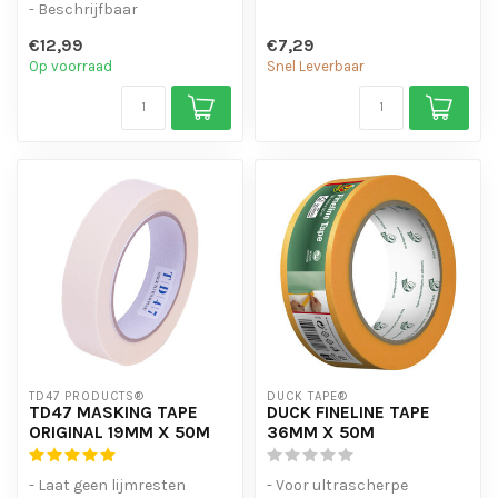
- Beschrijfbaar
- Tot 6 maanden inzetbaar
- Verplaatsbaar na plakken
en schoon te verwijde...
€12,99
€7,29
Op voorraad
Snel Leverbaar
TD47 PRODUCTS®
DUCK TAPE®
TD47 MASKING TAPE
DUCK FINELINE TAPE
ORIGINAL 19MM X 50M
36MM X 50M
- Laat geen lijmresten
- Voor ultrascherpe