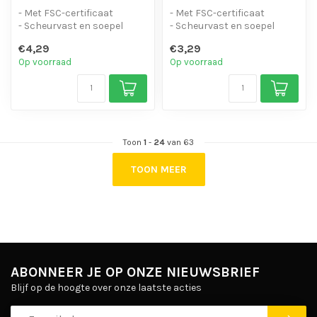
- Met FSC-certificaat
- Met FSC-certificaat
- Scheurvast en soepel
- Scheurvast en soepel
- Bestand tegen water,
- Bestand tegen water,
€4,29
€3,29
verdunners...
verdunners...
Op voorraad
Op voorraad
Toon
1
-
24
van 63
TOON MEER
ABONNEER JE OP ONZE NIEUWSBRIEF
Blijf op de hoogte over onze laatste acties