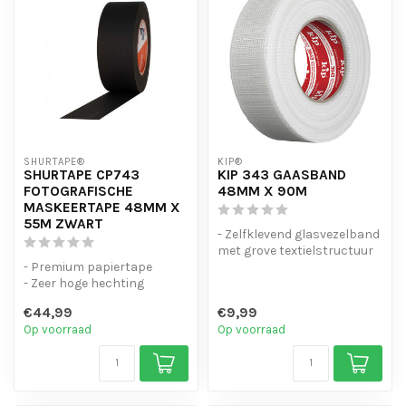
SHURTAPE®
KIP®
SHURTAPE CP743
KIP 343 GAASBAND
FOTOGRAFISCHE
48MM X 90M
MASKEERTAPE 48MM X
55M ZWART
- Zelfklevend glasvezelband
met grove textielstructuur
- Premium papiertape
(18 mesh)
- Zeer hoge hechting
- Eenvoudig te...
- Speciale kwaliteit
€44,99
€9,99
fotografische m...
Op voorraad
Op voorraad