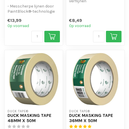
verflijnen
- Messcherpe lijnen door
- Langdurig en veelzijdig
PaintBlock®-technologie
gebruik
- Gebruik voor binnen en
- Gebruiksvri...
€13,99
€8,49
buite...
Op voorraad
Op voorraad
DUCK TAPE®
DUCK TAPE®
DUCK MASKING TAPE
DUCK MASKING TAPE
48MM X 50M
36MM X 50M