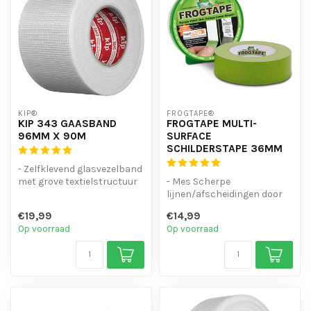
KIP®
FROGTAPE®
KIP 343 GAASBAND
FROGTAPE MULTI-
96MM X 90M
SURFACE
SCHILDERSTAPE 36MM
- Zelfklevend glasvezelband
met grove textielstructuur
- Mes Scherpe
(18 mesh)
lijnen/afscheidingen door
- Eenvoudig te...
PaintBlock®-technologie.
€19,99
€14,99
- Gebruik voor...
Op voorraad
Op voorraad