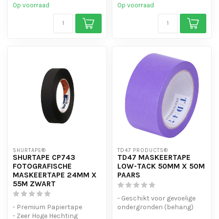
Op voorraad
Op voorraad
- Be...
SHURTAPE®
TD47 PRODUCTS®
SHURTAPE CP743
TD47 MASKEERTAPE
FOTOGRAFISCHE
LOW-TACK 50MM X 50M
MASKEERTAPE 24MM X
PAARS
55M ZWART
- Geschikt voor gevoelige
- Premium Papiertape
ondergronden (behang)
- Zeer Hoge Hechting
- Deze tape maakt scherpe