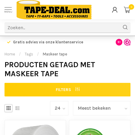
0
MENU
Voor 17.00 uur besteld,
vandaag verzonden!
Voordelig
9.1
Home
/
Tags
/
Maskeer tape
PRODUCTEN GETAGD MET
MASKEER TAPE
FILTERS