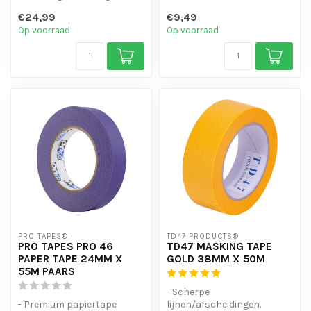
- Speciale kwaliteit
lijne...
€24,99
€9,49
fotografische M...
Op voorraad
Op voorraad
PRO TAPES®
TD47 PRODUCTS®
PRO TAPES PRO 46
TD47 MASKING TAPE
PAPER TAPE 24MM X
GOLD 38MM X 50M
55M PAARS
- Scherpe
- Premium papiertape
lijnen/afscheidingen.