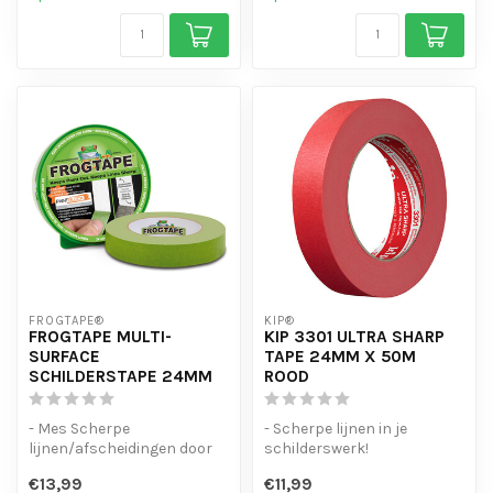
FROGTAPE®
KIP®
FROGTAPE MULTI-
KIP 3301 ULTRA SHARP
SURFACE
TAPE 24MM X 50M
SCHILDERSTAPE 24MM
ROOD
- Mes Scherpe
- Scherpe lijnen in je
lijnen/afscheidingen door
schilderswerk!
PaintBlock®-technologie.
- Tot 3 weken UV- en
€13,99
€11,99
- Gebruik voor...
vochtbestendig