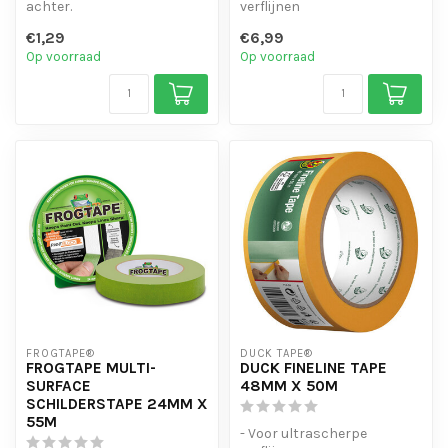
achter.
verflijnen
- Bestand tot 60 °C.
- Langdurig en veelzijdig
€1,29
€6,99
- Hecht op ruw
gebruik
Op voorraad
Op voorraad
ondergronde...
- Gebruiksvri...
FROGTAPE®
DUCK TAPE®
FROGTAPE MULTI-
DUCK FINELINE TAPE
SURFACE
48MM X 50M
SCHILDERSTAPE 24MM X
55M
- Voor ultrascherpe