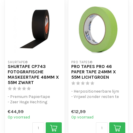
SHURTAPE®
PRO TAPES®
SHURTAPE CP743
PRO TAPES PRO 46
FOTOGRAFISCHE
PAPER TAPE 24MM X
MASKEERTAPE 48MM X
55M LICHTGROEN
55M ZWART
- Herpositioneerbare lijm
- Premium Papiertape
- Vrijwel zonder resten te
- Zeer Hoge Hechting
verwijderen
- Speciale kwaliteit
- Beschrijfba...
€44,99
€12,99
fotografische M...
Op voorraad
Op voorraad