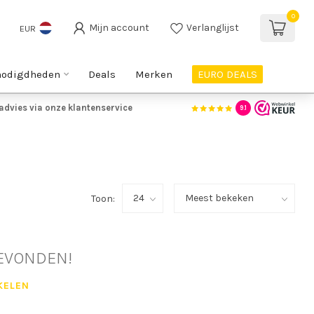
0
Mijn account
Verlanglijst
EUR
nodigdheden
Deals
Merken
EURO DEALS
advies via onze klantenservice
9.1
Toon:
EVONDEN!
KELEN