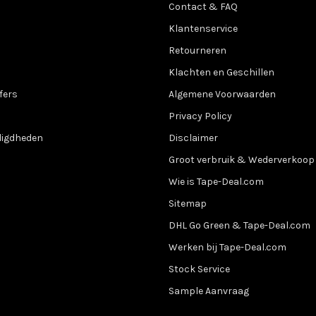
Contact & FAQ
Klantenservice
Retourneren
Klachten en Geschillen
fers
Algemene Voorwaarden
Privacy Policy
digdheden
Disclaimer
Groot verbruik & Wederverkoop
Wie is Tape-Deal.com
Sitemap
DHL Go Green & Tape-Deal.com
Werken bij Tape-Deal.com
Stock Service
Sample Aanvraag