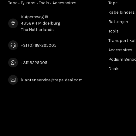
Tape • Ty-raps • Tools • Accessoires
Tape
Kabelbinders
Kuipersweg 19
Batterijen
4338PH Middelburg
The Netherlands
Tools
Transport kof
+31 (0) 118-225005
Accessoires
Podium Beno
+31118225005
Deals
klantenservice@tape-deal.com