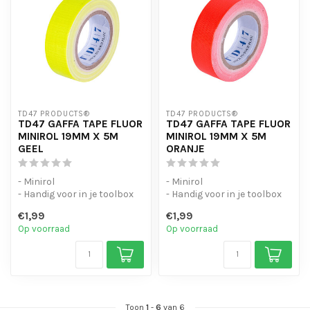
TD47 PRODUCTS®
TD47 PRODUCTS®
TD47 GAFFA TAPE FLUOR
TD47 GAFFA TAPE FLUOR
MINIROL 19MM X 5M
MINIROL 19MM X 5M
GEEL
ORANJE
- Minirol
- Minirol
- Handig voor in je toolbox
- Handig voor in je toolbox
- Kwaliteit gaffa tape
- Kwaliteit gaffa tape
€1,99
€1,99
Op voorraad
Op voorraad
Toon
1
-
6
van 6