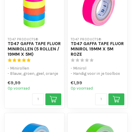
TD47 PRODUCTS®
TD47 PRODUCTS®
TD47 GAFFA TAPE FLUOR
TD47 GAFFA TAPE FLUOR
MINIROLLEN (5 ROLLEN /
MINIROL 19MM X 5M
19MM X 5M)
ROZE
- Minirollen
- Minirol
- Blauw, groen, geel, oranje
- Handig voor in je toolbox
en roze
- Kwaliteit gaffa tape
€9,99
€1,99
- Kwaliteit gaffa tape
Op voorraad
Op voorraad