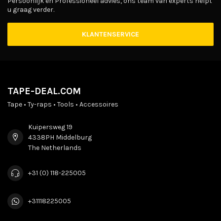
Persoonlijk en Professioneel advies, ons team van experts helpt
u graag verder.
KLANTENSERVICE
TAPE-DEAL.COM
Tape • Ty-raps • Tools • Accessoires
Kuipersweg 19
4338PH Middelburg
The Netherlands
+31 (0) 118-225005
+31118225005