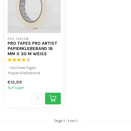
PRO TAPES®
PRO TAPES PRO ARTIST
PAPIERKLEBEBAND 18
MM X 30 M WEISS
- Hochwertiges
Papierklebeband
- Beschreibbare Oberfläche
€10,99
- Versetzbar
Auf Lager
- Flexibe...
Zeige
1
-
1
von 1