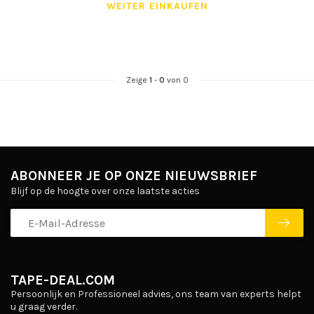
WEITER EINKAUFEN
Zeige
1
-
0
von 0
ABONNEER JE OP ONZE NIEUWSBRIEF
Blijf op de hoogte over onze laatste acties
TAPE-DEAL.COM
Persoonlijk en Professioneel advies, ons team van experts helpt
u graag verder.