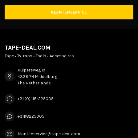
KLANTENSERVICE
TAPE-DEAL.COM
Tape • Ty-raps • Tools • Accessoires
Kuipersweg 19
4338PH Middelburg
The Netherlands
+31 (0) 118-225005
+31118225005
klantenservice@tape-deal.com