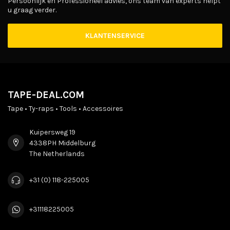
Persoonlijk en Professioneel advies, ons team van experts helpt
u graag verder.
KLANTENSERVICE
TAPE-DEAL.COM
Tape • Ty-raps • Tools • Accessoires
Kuipersweg 19
4338PH Middelburg
The Netherlands
+31 (0) 118-225005
+31118225005