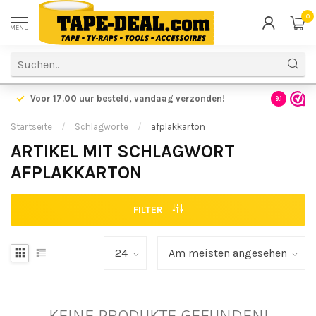
0
MENU
Voor 17.00 uur besteld,
vandaag verzonden!
Voordelig
9.1
Startseite
/
Schlagworte
/
afplakkarton
ARTIKEL MIT SCHLAGWORT
AFPLAKKARTON
FILTER
KEINE PRODUKTE GEFUNDEN!