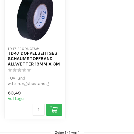
TD47 PRODUCTS®
TD47 DOPPELSEITIGES
SCHAUMSTOFFBAND
ALLWETTER 19MM X 3M
- UV- und
witterungsbeständig.
- Leicht zu verarbeiten
€3,49
- Universelles hitzebes...
Auf Lager
Zeige
1
-
1
von 1