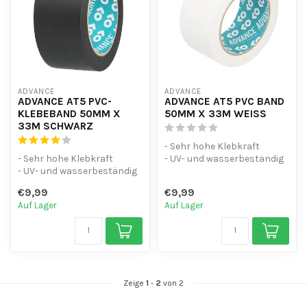
ADVANCE
ADVANCE
ADVANCE AT5 PVC-
ADVANCE AT5 PVC BAND
KLEBEBAND 50MM X
50MM X 33M WEISS
33M SCHWARZ
- Sehr hohe Klebkraft
- Sehr hohe Klebkraft
- UV- und wasserbeständig
- UV- und wasserbeständig
- Gute Abriebfestigkeit
- Gute Abriebfestigkeit
- Für...
€9,99
€9,99
- Für...
Auf Lager
Auf Lager
Zeige
1
-
2
von 2