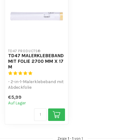
TD47 PRODUCTS®
TD47 MALERKLEBEBAND
MIT FOLIE 2700 MM X 17
M
- 2-in-1-Malerklebeband mit
Abdeckfolie
- Schnelle Abdeckung
€5,99
großer Flächen
Auf Lager
- Sc...
Zeige
1
-
1
von 1